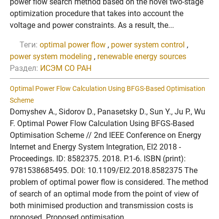
power flow search method based on the novel two-stage
optimization procedure that takes into account the
voltage and power constraints. As a result, the...
Теги:
optimal power flow
,
power system control
,
power system modeling
,
renewable energy sources
Раздел:
ИСЭМ СО РАН
Optimal Power Flow Calculation Using BFGS-Based Optimisation
Scheme
Domyshev A., Sidorov D., Panasetsky D., Sun Y., Ju P., Wu
F. Optimal Power Flow Calculation Using BFGS-Based
Optimisation Scheme // 2nd IEEE Conference on Energy
Internet and Energy System Integration, EI2 2018 -
Proceedings. ID: 8582375. 2018. P.1-6. ISBN (print):
9781538685495. DOI: 10.1109/EI2.2018.8582375 The
problem of optimal power flow is considered. The method
of search of an optimal mode from the point of view of
both minimised production and transmission costs is
proposed. Proposed optimisation...