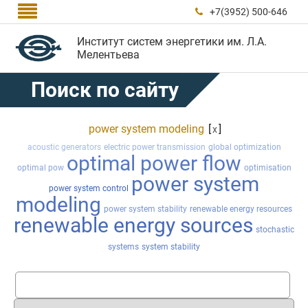

+7(3952) 500-646

Институт систем энергетики им. Л.А.
Мелентьева
Поиск по сайту
power system modeling
[
]
x
acoustic generators
electric power transmission
global optimization
optimal power flow
optimal pow
optimisation
power system
power system control
modeling
power system stability
renewable energy resources
renewable energy sources
stochastic
systems
system stability