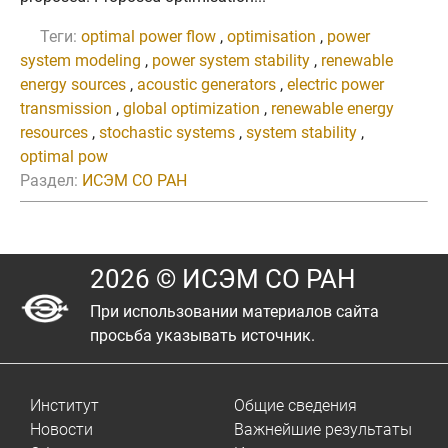
Теги:
optimal power flow
,
optimisation
,
power
system modeling
,
power system stability
,
renewable
energy sources
,
acoustic generators
,
electric power
transmission
,
global optimization
,
renewable energy
resources
,
stochastic systems
,
system stability
,
optimal pow
Раздел:
ИСЭМ СО РАН
2026 © ИСЭМ СО РАН
При использовании материалов сайта
просьба указывать источник.
Институт
Общие сведения
Новости
Важнейшие результаты