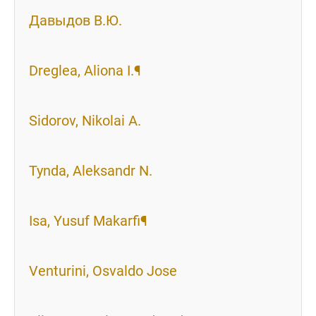
Давыдов В.Ю.
Dreglea, Aliona I.¶
Sidorov, Nikolai A.
Tynda, Aleksandr N.
Isa, Yusuf Makarfi¶
Venturini, Osvaldo Jose