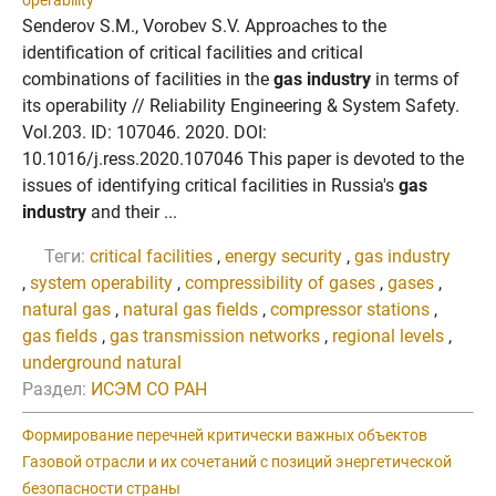
operability
Senderov S.M., Vorobev S.V. Approaches to the
identification of critical facilities and critical
combinations of facilities in the
gas industry
in terms of
its operability // Reliability Engineering & System Safety.
Vol.203. ID: 107046. 2020. DOI:
10.1016/j.ress.2020.107046 This paper is devoted to the
issues of identifying critical facilities in Russia's
gas
industry
and their ...
Теги:
critical facilities
,
energy security
,
gas industry
,
system operability
,
compressibility of gases
,
gases
,
natural gas
,
natural gas fields
,
compressor stations
,
gas fields
,
gas transmission networks
,
regional levels
,
underground natural
Раздел:
ИСЭМ СО РАН
Формирование перечней критически важных объектов
Газовой отрасли и их сочетаний с позиций энергетической
безопасности страны