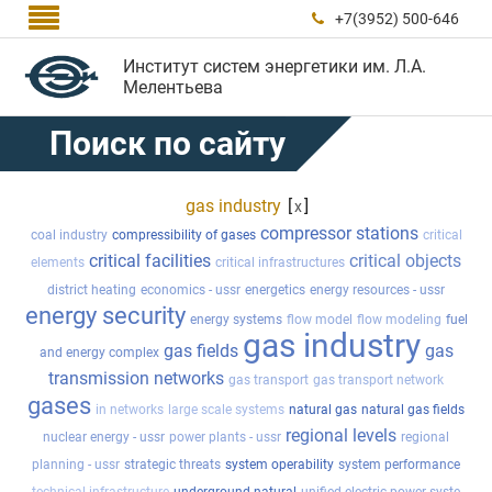

+7(3952) 500-646

Институт систем энергетики им. Л.А.
Мелентьева
Поиск по сайту
gas industry
[
]
x
compressor stations
coal industry
compressibility of gases
critical
critical facilities
critical objects
elements
critical infrastructures
district heating
economics - ussr
energetics
energy resources - ussr
energy security
energy systems
flow model
flow modeling
fuel
gas industry
gas fields
gas
and energy complex
transmission networks
gas transport
gas transport network
gases
in networks
large scale systems
natural gas
natural gas fields
regional levels
nuclear energy - ussr
power plants - ussr
regional
planning - ussr
strategic threats
system operability
system performance