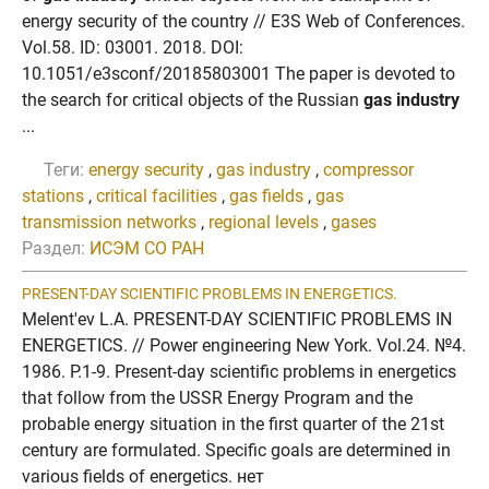
energy security of the country // E3S Web of Conferences.
Vol.58. ID: 03001. 2018. DOI:
10.1051/e3sconf/20185803001 The paper is devoted to
the search for critical objects of the Russian
gas industry
...
Теги:
energy security
,
gas industry
,
compressor
stations
,
critical facilities
,
gas fields
,
gas
transmission networks
,
regional levels
,
gases
Раздел:
ИСЭМ СО РАН
PRESENT-DAY SCIENTIFIC PROBLEMS IN ENERGETICS.
Melent'ev L.A. PRESENT-DAY SCIENTIFIC PROBLEMS IN
ENERGETICS. // Power engineering New York. Vol.24. №4.
1986. P.1-9. Present-day scientific problems in energetics
that follow from the USSR Energy Program and the
probable energy situation in the first quarter of the 21st
century are formulated. Specific goals are determined in
various fields of energetics. нет