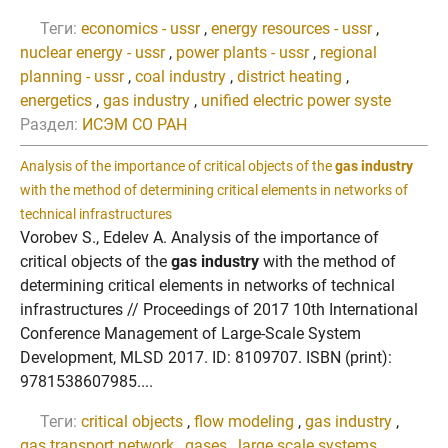
Теги:
economics - ussr
,
energy resources - ussr
,
nuclear energy - ussr
,
power plants - ussr
,
regional
planning - ussr
,
coal industry
,
district heating
,
energetics
,
gas industry
,
unified electric power syste
Раздел:
ИСЭМ СО РАН
Analysis of the importance of critical objects of the
gas industry
with the method of determining critical elements in networks of
technical infrastructures
Vorobev S., Edelev A. Analysis of the importance of
critical objects of the
gas industry
with the method of
determining critical elements in networks of technical
infrastructures // Proceedings of 2017 10th International
Conference Management of Large-Scale System
Development, MLSD 2017. ID: 8109707. ISBN (print):
9781538607985....
Теги:
critical objects
,
flow modeling
,
gas industry
,
gas transport network
,
gases
,
large scale systems
,