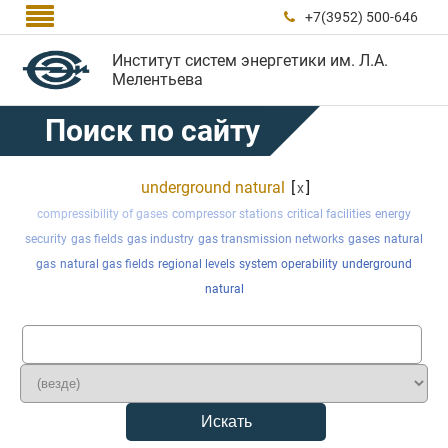

+7(3952) 500-646

Институт систем энергетики им. Л.А.
Мелентьева
Поиск по сайту
underground natural
[
]
x
compressibility of gases
compressor stations
critical facilities
energy
security
gas fields
gas industry
gas transmission networks
gases
natural
gas
natural gas fields
regional levels
system operability
underground
natural