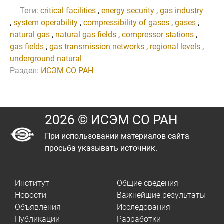
Теги:
critical facilities
,
energy security
,
gas industry
,
system operability
,
compressibility of gases
,
gases
,
natural gas
,
natural gas fields
,
compressor stations
,
gas fields
,
gas transmission networks
,
regional levels
,
underground natural
Раздел:
ИСЭМ СО РАН
2026 © ИСЭМ СО РАН
При использовании материалов сайта
просьба указывать источник.
Институт
Общие сведения
Новости
Важнейшие результаты
Объявления
Исследования
Публикации
Разработки