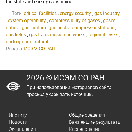
the state and energy-consuming...
Теги:
critical facilities
,
energy security
,
gas industry
,
system operability
,
compressibility of gases
,
gases
,
natural gas
,
natural gas fields
,
compressor stations
,
gas fields
,
gas transmission networks
,
regional levels
,
underground natural
Раздел:
ИСЭМ СО РАН
2026 © ИСЭМ СО РАН
При использовании материалов сайта
просьба указывать источник.
Институт
Общие сведения
Новости
Важнейшие результаты
Объявления
Исследования