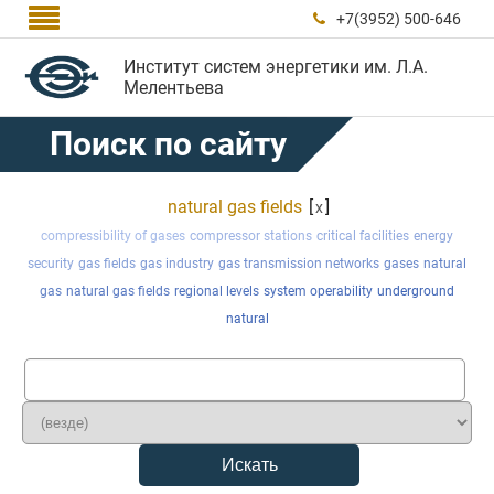

+7(3952) 500-646

Институт систем энергетики им. Л.А.
Мелентьева
Поиск по сайту
natural gas fields
[
]
x
compressibility of gases
compressor stations
critical facilities
energy
security
gas fields
gas industry
gas transmission networks
gases
natural
gas
natural gas fields
regional levels
system operability
underground
natural