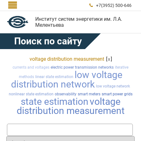

+7(3952) 500-646

Институт систем энергетики им. Л.А.
Мелентьева
Поиск по сайту
voltage distribution measurement
[
]
x
currents and voltages
electric power transmission networks
iterative
low voltage
methods
linear state estimation
distribution network
low voltage network
nonlinear state estimation
observability
smart meters
smart power grids
state estimation
voltage
distribution measurement