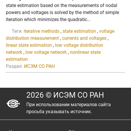
state estimation based on the measurements of nodal
powers and voltages is solved by the method of simple
iteration which minimizes the quadratic...
Теги:
iterative methods
,
state estimation
,
voltage
distribution measurement
,
currents and voltages
,
linear state estimation
,
low voltage distribution
network
,
low voltage network
,
nonlinear state
estimation
Раздел:
ИСЭМ СО РАН
2026 © ИСЭМ СО РАН
При использовании материалов сайта
просьба указывать источник.