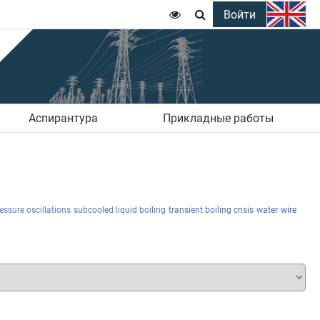
Войти


Аспирантура
Прикладные работы
ressure oscillations
subcooled liquid boiling
transient boiling crisis
water
wire