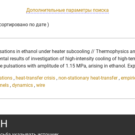
Дополнительные параметры поиска
сортировано по дате )
pulsations in ethanol under heater subcooling // Thermophysics 
results of investigation of high-intensity cooling of high-te
 pulsations with amplitude of 1.15 MPa, arising in ethanol. Expa
lations
,
heat-transfer crisis
,
non-stationary heat-transfer
,
empiri
nels
,
dynamics
,
wire
АН
сьба указывать источник.