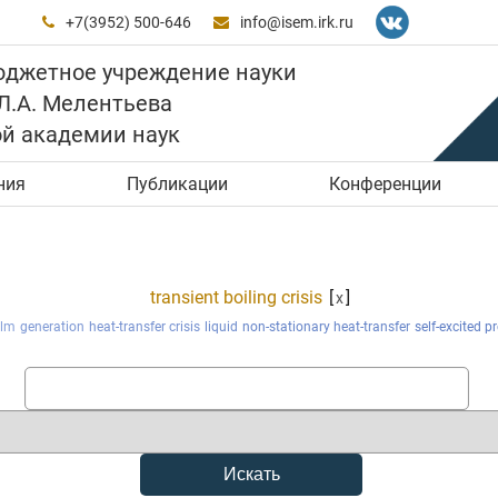
+7(3952) 500-646
info@isem.irk.ru


юджетное учреждение науки
 Л.А. Мелентьева
ой академии наук
ния
Публикации
Конференции
transient boiling crisis
[
]
x
ilm
generation
heat-transfer crisis
liquid
non-stationary heat-transfer
self-excited p