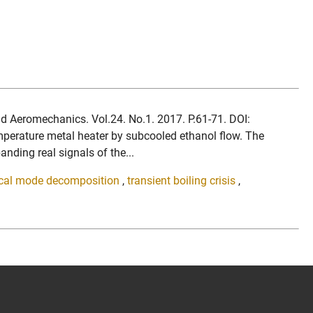
and Aeromechanics. Vol.24. No.1. 2017. P.61-71. DOI:
mperature metal heater by subcooled ethanol flow. The
nding real signals of the...
cal mode decomposition
,
transient boiling crisis
,