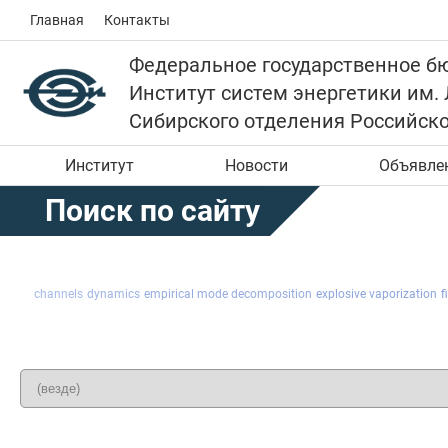
Главная
Контакты
Федеральное государственное б
Институт систем энергетики им.
Сибирского отделения Российск
Институт
Новости
Объявле
Поиск по сайту
channels
dynamics
empirical mode decomposition
explosive vaporization
f