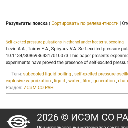
Результаты поиска
(
Сортировать по релевантности
| От
Self-excited pressure pulsations in ethanol under heater subcooling
Levin A.A., Tairov E.A., Spiryaev V.A. Self-excited pressure 
10.1134/S0869864317010073 This paper presents experimental 
experiments have proved the presence of self-excited pressure
Теги:
subcooled liquid boiling
,
self-excited pressure oscil
explosive vaporization
,
liquid
,
water
,
film
,
generation
,
chan
Раздел:
ИСЭМ СО РАН
2026 © ИСЭМ СО Р
При использовании материалов сайта про