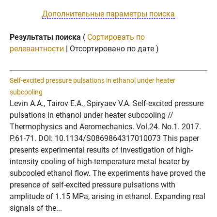
Дополнительные параметры поиска
Результаты поиска
(
Сортировать по
релевантности
| Отсортировано по дате )
Self-excited pressure pulsations in ethanol under heater
subcooling
Levin A.A., Tairov E.A., Spiryaev V.A. Self-excited pressure
pulsations in ethanol under heater subcooling //
Thermophysics and Aeromechanics. Vol.24. No.1. 2017.
P.61-71. DOI: 10.1134/S0869864317010073 This paper
presents experimental results of investigation of high-
intensity cooling of high-temperature metal heater by
subcooled ethanol flow. The experiments have proved the
presence of self-excited pressure pulsations with
amplitude of 1.15 MPa, arising in ethanol. Expanding real
signals of the...