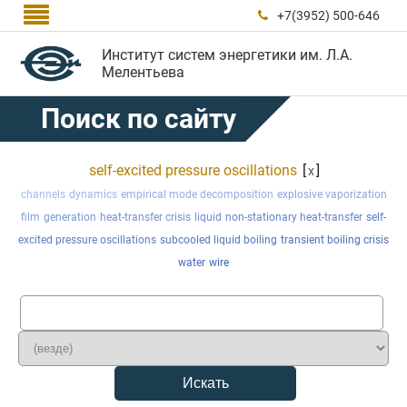

+7(3952) 500-646

Институт систем энергетики им. Л.А.
Мелентьева
Поиск по сайту
self-excited pressure oscillations
[
]
x
channels
dynamics
empirical mode decomposition
explosive vaporization
film
generation
heat-transfer crisis
liquid
non-stationary heat-transfer
self-
excited pressure oscillations
subcooled liquid boiling
transient boiling crisis
water
wire