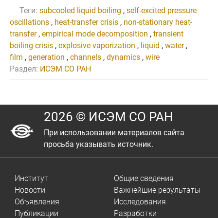
Теги:
subcooled liquid boiling
,
self-excited pressure
oscillations
,
heat-transfer crisis
,
non-stationary heat-
transfer
,
empirical mode decomposition
,
transient
boiling crisis
,
explosive vaporization
,
liquid
,
water
,
film
,
generation
,
channels
,
dynamics
,
wire
Раздел:
ИСЭМ СО РАН
2026 © ИСЭМ СО РАН
При использовании материалов сайта
просьба указывать источник.
Институт
Общие сведения
Новости
Важнейшие результаты
Объявления
Исследования
Публикации
Разработки