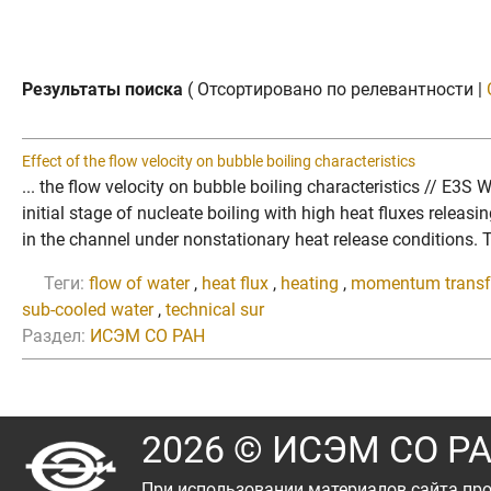
Результаты поиска
( Отсортировано по релевантности |
Effect of the flow velocity on bubble boiling characteristics
... the flow velocity on bubble boiling characteristics // 
initial stage of nucleate boiling with high heat fluxes releas
in the channel under nonstationary heat release conditions. T
Теги:
flow of water
,
heat flux
,
heating
,
momentum transf
sub-cooled water
,
technical sur
Раздел:
ИСЭМ СО РАН
2026 © ИСЭМ СО Р
При использовании материалов сайта про