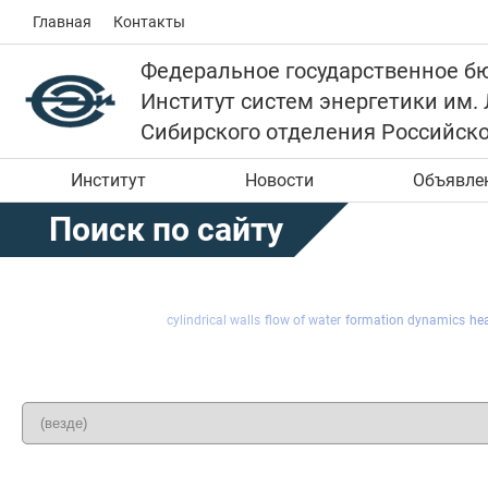
Главная
Контакты
Федеральное государственное б
Институт систем энергетики им.
Сибирского отделения Российск
Институт
Новости
Объявле
Поиск по сайту
cylindrical walls
flow of water
formation dynamics
hea