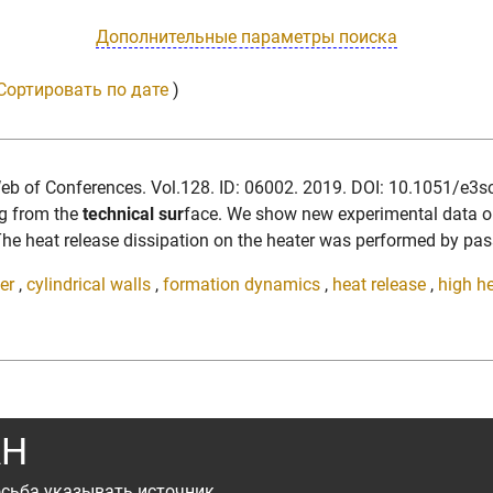
Дополнительные параметры поиска
Сортировать по дате
)
E3S Web of Conferences. Vol.128. ID: 06002. 2019. DOI: 10.1051/
ing from the
technical sur
face. We show new experimental data on
he heat release dissipation on the heater was performed by pass
er
,
cylindrical walls
,
formation dynamics
,
heat release
,
high he
АН
сьба указывать источник.