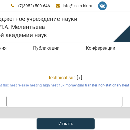
+7(3952) 500-646
info@isem.irk.ru


юджетное учреждение науки
 Л.А. Мелентьева
ой академии наук
ния
Публикации
Конференции
technical sur
[
]
x
t flux
heat release
heating
high heat flux
momentum transfer
non-stationary heat 