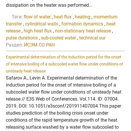
dissipation on the heater was performed...
Теги:
flow of water
,
heat flux
,
heating
,
momentum
transfer
,
cylindrical walls
,
formation dynamics
,
heat
release
,
high heat flux
,
non-stationary heat release
,
pulse durations
,
sub-cooled water
,
technical sur
Раздел:
ИСЭМ СО РАН
Experimental determination of the induction period for the onset
of intensive boiling of a subcooled water flow under conditions of
unsteady heat release
Safarov A., Levin A. Experimental determination of the
induction period for the onset of intensive boiling of a
subcooled water flow under conditions of unsteady heat
release // E3S Web of Conferences. Vol.114. ID: 07004.
2019. DOI: 10.1051/e3sconf/201911407004 This paper
studies prediction of the boiling crisis onset under
conditions of the rapid temperature growth of the heat
releasing surface washed by a water flow subcooled to