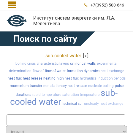

+7(3952) 500-646

Институт систем энергетики им. Л.А.
Мелентьева
Поиск по сайту
sub-cooled water
[
]
x
boiling crisis
characteristic layers
cylindrical walls
experimental
determination
flow of
flow of water
formation dynamics
heat exchange
heat flux
heat release
heating
high heat flux
hydraulics
induction periods
momentum transfer
non-stationary heat release
nucleate boiling
pulse
sub-
durations
rapid temperature
saturation temperature
cooled water
technical sur
unsteady heat exchange