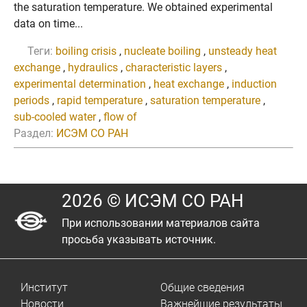
the saturation temperature. We obtained experimental
data on time...
Теги:
boiling crisis
,
nucleate boiling
,
unsteady heat
exchange
,
hydraulics
,
characteristic layers
,
experimental determination
,
heat exchange
,
induction
periods
,
rapid temperature
,
saturation temperature
,
sub-cooled water
,
flow of
Раздел:
ИСЭМ СО РАН
2026 © ИСЭМ СО РАН
При использовании материалов сайта
просьба указывать источник.
Институт
Общие сведения
Новости
Важнейшие результаты