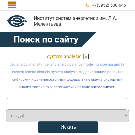

+7(3952) 500-646

Институт систем энергетики им. Л.А.
Мелентьева
Поиск по сайту
system analysis
[
]
x
dev
energy intensity
fuel and energy balance
modeling
siberian and far
eastern federal districts
system analysis
моделирование
развитие
сибирский и дальневосточный федеральные округа
системный
анализ
топливно-энергетический баланс
энергоемкость