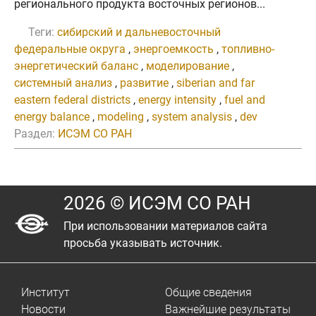
регионального продукта восточных регионов...
Теги:
сибирский и дальневосточный
федеральные округа
,
энергоемкость
,
топливно-
энергетический баланс
,
моделирование
,
системный анализ
,
развитие
,
siberian and far
eastern federal districts
,
energy intensity
,
fuel and
energy balance
,
modeling
,
system analysis
,
dev
Раздел:
ИСЭМ СО РАН
2026 © ИСЭМ СО РАН
При использовании материалов сайта
просьба указывать источник.
Институт
Общие сведения
Новости
Важнейшие результаты