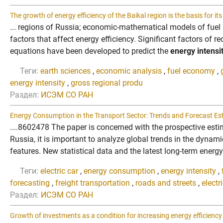
The growth of energy efficiency of the Baikal region is the basis for i
... regions of Russia; economic-mathematical models of fuel 
factors that affect energy efficiency. Significant factors of r
equations have been developed to predict the
energy intensi
Теги:
earth sciences
,
economic analysis
,
fuel economy
,
energy intensity
,
gross regional produ
Раздел:
ИСЭМ СО РАН
Energy Consumption in the Transport Sector: Trends and Forecast Es
....8602478 The paper is concerned with the prospective esti
Russia, it is important to analyze global trends in the dynam
features. New statistical data and the latest long-term energ
Теги:
electric car
,
energy consumption
,
energy intensity
,
forecasting
,
freight transportation
,
roads and streets
,
electr
Раздел:
ИСЭМ СО РАН
Growth of investments as a condition for increasing energy efficiency