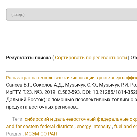
Результаты поиска
(
Сортировать по релевантности
| От
Роль затрат на технологические инновации в росте энергоэффе
Санеев Б.Г., Соколов А.Д., Музычук С.Ю., Музычук Р.И.
ИрГТУ. Т.23. №3. 2019. C.582-593. DOI: 10.21285/1814-3
Дальний Восток); с помощью перспективных топливно-э
продукта восточных регионов...
Теги:
сибирский и дальневосточный федеральные ок
and far eastern federal districts
,
energy intensity
,
fuel and e
Раздел:
ИСЭМ СО РАН