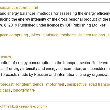
ts sustainable development
and energy balances; methods for assessing the energy efficienc
educing the
energy intensity
of the gross regional product of the 
ty
. © 2019 Published under licence by IOP Publishing Ltd. нет
green computing
,
lakes
,
statistical methods
,
eastern regions
,
e
timates
mation of energy consumption in the transport sector. To determ
ics of
energy intensity
and energy consumption, and consider the po
y forecasts made by Russian and international energy organizatio
forecast
,
longterm trends
,
motor fuel
,
perspective
,
road transp
ic cars
,
long-term tre
 of the Irkutsk region's economy