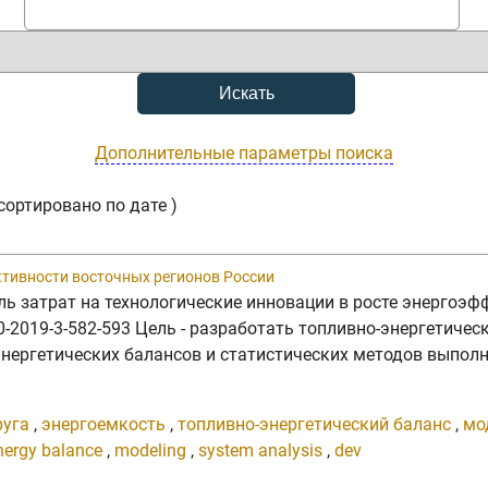
Дополнительные параметры поиска
сортировано по дате )
ктивности восточных регионов России
 Роль затрат на технологические инновации в росте энергоэ
520-2019-3-582-593 Цель - разработать топливно-энергетиче
нергетических балансов и статистических методов выполн
руга
,
энергоемкость
,
топливно-энергетический баланс
,
мо
nergy balance
,
modeling
,
system analysis
,
dev