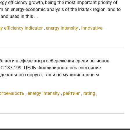
ergy efficiency growth, being the most important priority of
rm an energy-economic analysis of the Irkutsk region, and to
nd used in this ...
y efficiency indicator
,
energy intensity
,
innovative
 области в сфере энергосбережения среди регионов
. C.187-199. ЦЕЛЬ. Анализировалось состояние
едерального округа, так и по муниципальным
ргоемкость
,
energy intensity
,
рейтинг
,
rating
,