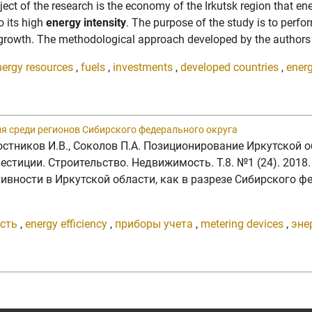
bject of the research is the economy of the Irkutsk region that en
o its high
energy intensity
. The purpose of the study is to perfo
 growth. The methodological approach developed by the authors a
nergy resources
,
fuels
,
investments
,
developed countries
,
energ
я среди регионов Сибирского федерального округа
 Постников И.В., Соколов П.А. Позиционирование Иркутской
естиции. Строительство. Недвижимость. Т.8. №1 (24). 2018
вности в Иркутской области, как в разрезе Сибирского ф
сть
,
energy efficiency
,
приборы учета
,
metering devices
,
эне