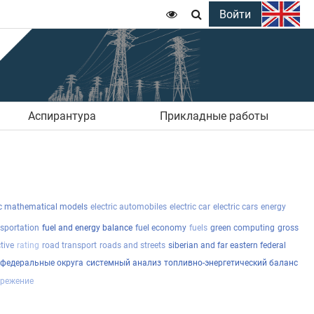
Войти


Аспирантура
Прикладные работы
 mathematical models
electric automobiles
electric car
electric cars
energy
nsportation
fuel and energy balance
fuel economy
fuels
green computing
gross
tive
rating
road transport
roads and streets
siberian and far eastern federal
 федеральные округа
системный анализ
топливно-энергетический баланс
ережение