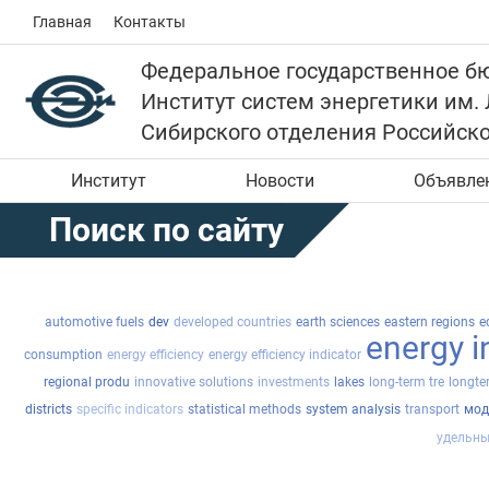
Главная
Контакты
Федеральное государственное б
Институт систем энергетики им.
Сибирского отделения Российск
Институт
Новости
Объявле
Поиск по сайту
automotive fuels
dev
developed countries
earth sciences
eastern regions
e
energy i
consumption
energy efficiency
energy efficiency indicator
regional produ
innovative solutions
investments
lakes
long-term tre
longte
districts
specific indicators
statistical methods
system analysis
transport
мод
удельны