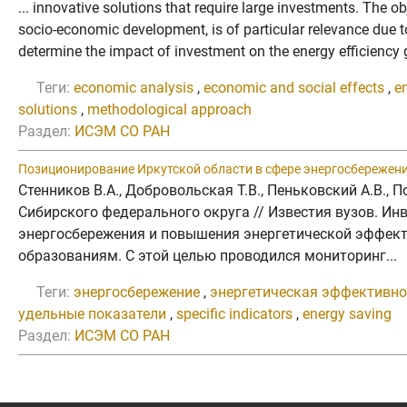
... innovative solutions that require large investments. The o
socio-economic development, is of particular relevance due t
determine the impact of investment on the energy efficiency
Теги:
economic analysis
,
economic and social effects
,
e
solutions
,
methodological approach
Раздел:
ИСЭМ СО РАН
Позиционирование Иркутской области в сфере энергосбережени
Стенников В.А., Добровольская Т.В., Пеньковский А.В.,
Сибирского федерального округа // Известия вузов. Инв
энергосбережения и повышения энергетической эффекти
образованиям. С этой целью проводился мониторинг...
Теги:
энергосбережение
,
энергетическая эффективно
удельные показатели
,
specific indicators
,
energy saving
Раздел:
ИСЭМ СО РАН