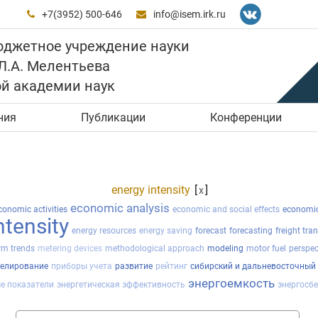
+7(3952) 500-646
info@isem.irk.ru


юджетное учреждение науки
 Л.А. Мелентьева
ой академии наук
ния
Публикации
Конференции
energy intensity
[
]
x
economic analysis
conomic activities
economic and social effects
economic
ntensity
energy resources
energy saving
forecast
forecasting
freight tra
rm trends
metering devices
methodological approach
modeling
motor fuel
perspec
елирование
приборы учета
развитие
рейтинг
сибирский и дальневосточный
энергоемкость
е показатели
энергетическая эффективность
энергосб