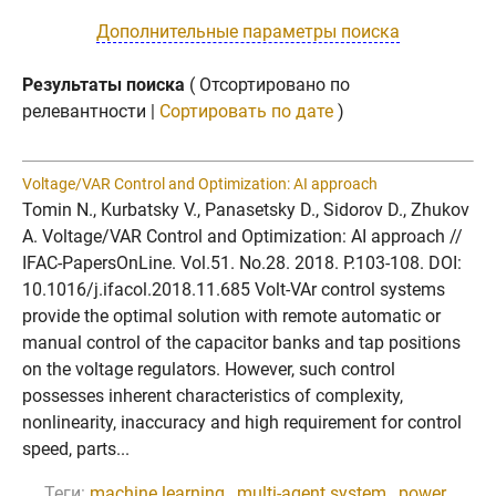
Дополнительные параметры поиска
Результаты поиска
( Отсортировано по
релевантности |
Сортировать по дате
)
Voltage/VAR Control and Optimization: AI approach
Tomin N., Kurbatsky V., Panasetsky D., Sidorov D., Zhukov
A. Voltage/VAR Control and Optimization: AI approach //
IFAC-PapersOnLine. Vol.51. No.28. 2018. P.103-108. DOI:
10.1016/j.ifacol.2018.11.685 Volt-VAr control systems
provide the optimal solution with remote automatic or
manual control of the capacitor banks and tap positions
on the voltage regulators. However, such control
possesses inherent characteristics of complexity,
nonlinearity, inaccuracy and high requirement for control
speed, parts...
Теги:
machine learning
,
multi-agent system
,
power