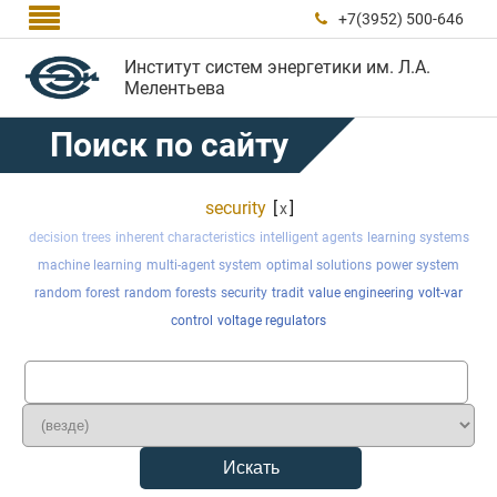

+7(3952) 500-646

Институт систем энергетики им. Л.А.
Мелентьева
Поиск по сайту
security
[
]
x
decision trees
inherent characteristics
intelligent agents
learning systems
machine learning
multi-agent system
optimal solutions
power system
random forest
random forests
security
tradit
value engineering
volt-var
control
voltage regulators