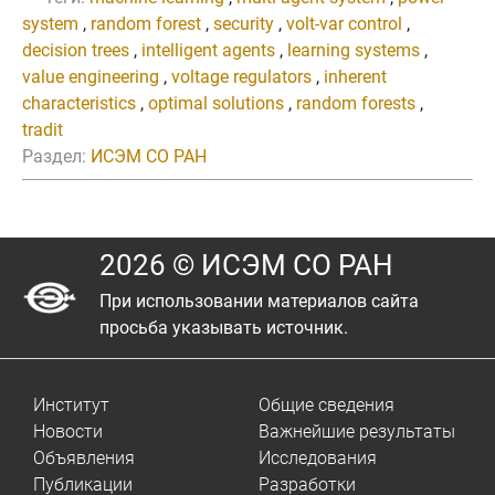
system
,
random forest
,
security
,
volt-var control
,
decision trees
,
intelligent agents
,
learning systems
,
value engineering
,
voltage regulators
,
inherent
characteristics
,
optimal solutions
,
random forests
,
tradit
Раздел:
ИСЭМ СО РАН
2026 © ИСЭМ СО РАН
При использовании материалов сайта
просьба указывать источник.
Институт
Общие сведения
Новости
Важнейшие результаты
Объявления
Исследования
Публикации
Разработки