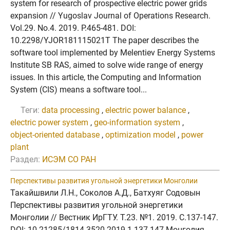
system for research of prospective electric power grids
expansion // Yugoslav Journal of Operations Research.
Vol.29. No.4. 2019. P.465-481. DOI:
10.2298/YJOR181115021T The paper describes the
software tool implemented by Melentiev Energy Systems
Institute SB RAS, aimed to solve wide range of energy
issues. In this article, the Computing and Information
System (CIS) means a software tool...
Теги:
data processing
,
electric power balance
,
electric power system
,
geo-information system
,
object-oriented database
,
optimization model
,
power
plant
Раздел:
ИСЭМ СО РАН
Перспективы развития угольной энергетики Монголии
Такайшвили Л.Н., Соколов А.Д., Батхуяг Содовын
Перспективы развития угольной энергетики
Монголии // Вестник ИрГТУ. Т.23. №1. 2019. C.137-147.
DOI: 10.21285/1814-3520-2019-1-137-147 Монголия