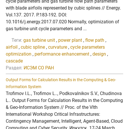
cycle parameters and gas turbine flow path parameters
with blade airfoils represented by cubic splines // Energy.
Vol.137. 2017. P.183-192. DOI:
10.1016/j.energy.2017.07.020 Normally, optimization of
gas turbine unit cycle parameters and ...
Теги:
gas turbine unit
,
power plant
,
flow path
,
airfoil
,
cubic spline
,
curvature
,
cycle parameters
optimization
,
performance enhancement
,
design
,
cascade
Раздел:
ИСЭМ СО РАН
Output Forms for Calculation Results in the Computing & Geo-
Information System
Trofimov I.L., Trofimov L.., Podkovalnikov S.V., Chudinova
L.. Output Forms for Calculation Results in the Computing
& Geo-Information System // Proc. of the VIth
International Workshop Critical Infrastructures:
Contingency Management, Intelligent, Agent-Based, Cloud
Computing and Cyber Security. Иркутск. 17-24 March