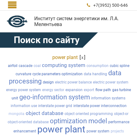

+7(3952) 500-646

Институт систем энергетики им. Л.А.
Мелентьева
Поиск по сайту
power plant
[
]
x
computing system
airfoil
cascade
coal
consumption
cubic spline
data
curvature
cycle parameters optimization
data handling
processing
design
electric power balance
electric power system
energy power system
energy sector
expansion
export
flow path
gas turbine
geo-information system
unit
information systems
information use
interstate power grid
interstate power interconnection
object database
mongolia
object oriented programming
object-or
optimization model
object-oriented database
performance
power plant
enhancement
power system
projects