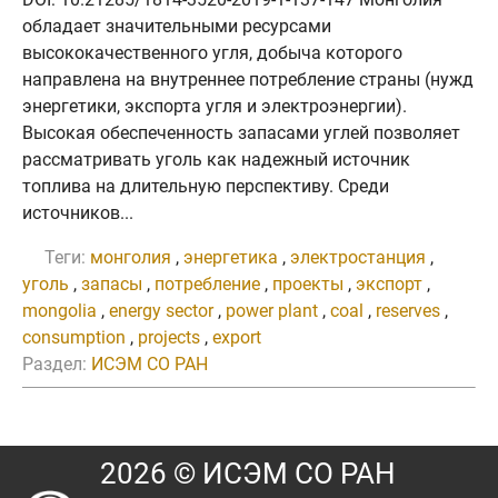
обладает значительными ресурсами
высококачественного угля, добыча которого
направлена на внутреннее потребление страны (нужд
энергетики, экспорта угля и электроэнергии).
Высокая обеспеченность запасами углей позволяет
рассматривать уголь как надежный источник
топлива на длительную перспективу. Среди
источников...
Теги:
монголия
,
энергетика
,
электростанция
,
уголь
,
запасы
,
потребление
,
проекты
,
экспорт
,
mongolia
,
energy sector
,
power plant
,
coal
,
reserves
,
consumption
,
projects
,
export
Раздел:
ИСЭМ СО РАН
2026 © ИСЭМ СО РАН