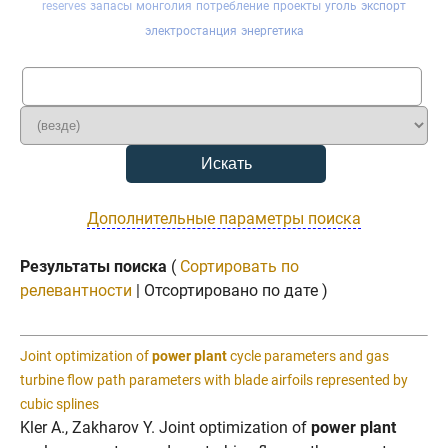
reserves
запасы
монголия
потребление
проекты
уголь
экспорт
электростанция
энергетика
Дополнительные параметры поиска
Результаты поиска
(
Сортировать по
релевантности
| Отсортировано по дате )
Joint optimization of
power plant
cycle parameters and gas
turbine flow path parameters with blade airfoils represented by
cubic splines
Kler A., Zakharov Y. Joint optimization of
power plant