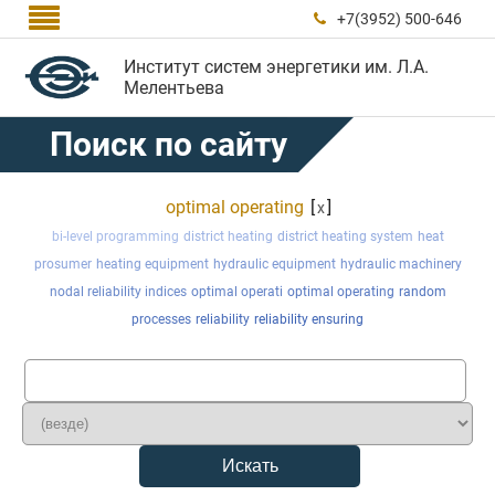

+7(3952) 500-646

Институт систем энергетики им. Л.А.
Мелентьева
Поиск по сайту
optimal operating
[
]
x
bi-level programming
district heating
district heating system
heat
prosumer
heating equipment
hydraulic equipment
hydraulic machinery
nodal reliability indices
optimal operati
optimal operating
random
processes
reliability
reliability ensuring