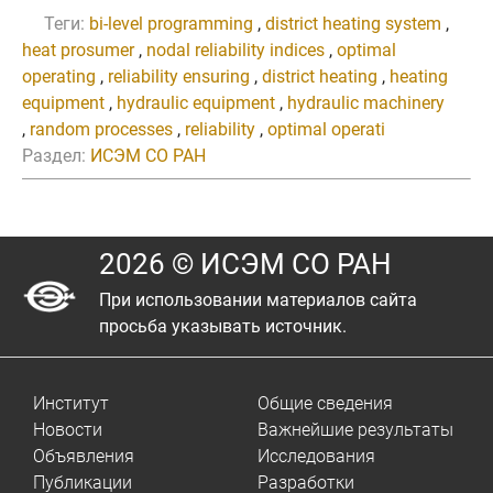
Теги:
bi-level programming
,
district heating system
,
heat prosumer
,
nodal reliability indices
,
optimal
operating
,
reliability ensuring
,
district heating
,
heating
equipment
,
hydraulic equipment
,
hydraulic machinery
,
random processes
,
reliability
,
optimal operati
Раздел:
ИСЭМ СО РАН
2026 © ИСЭМ СО РАН
При использовании материалов сайта
просьба указывать источник.
Институт
Общие сведения
Новости
Важнейшие результаты
Объявления
Исследования
Публикации
Разработки