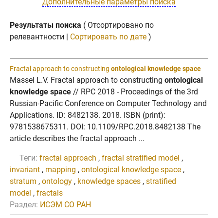
Дополнительные параметры поиска
Результаты поиска
( Отсортировано по
релевантности |
Сортировать по дате
)
Fractal approach to constructing
ontological knowledge space
Massel L.V. Fractal approach to constructing
ontological
knowledge space
// RPC 2018 - Proceedings of the 3rd
Russian-Pacific Conference on Computer Technology and
Applications. ID: 8482138. 2018. ISBN (print):
9781538675311. DOI: 10.1109/RPC.2018.8482138 The
article describes the fractal approach ...
Теги:
fractal approach
,
fractal stratified model
,
invariant
,
mapping
,
ontological knowledge space
,
stratum
,
ontology
,
knowledge spaces
,
stratified
model
,
fractals
Раздел:
ИСЭМ СО РАН