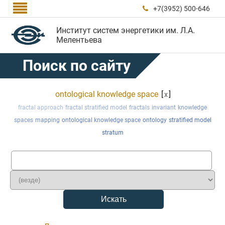

+7(3952) 500-646

Институт систем энергетики им. Л.А.
Мелентьева
Поиск по сайту
ontological knowledge space
[
]
x
fractal approach
fractal stratified model
fractals
invariant
knowledge
spaces
mapping
ontological knowledge space
ontology
stratified model
stratum