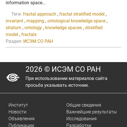
information space...
Теги:
fractal approach
,
fractal stratified model
,
invariant
,
mapping
,
ontological knowledge space
,
stratum
,
ontology
,
knowledge spaces
,
stratified
model
,
fractals
Раздел:
ИСЭМ СО РАН
2026 © ИСЭМ СО РАН
При использовании материалов сайта
просьба указывать источник.
Институт
Общие сведения
Новости
Важнейшие результаты
Объявления
Исследования
Публикации
Разработки