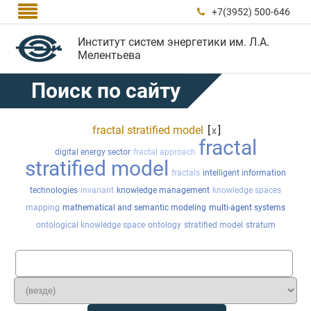

+7(3952) 500-646

Институт систем энергетики им. Л.А.
Мелентьева
Поиск по сайту
fractal stratified model
[
]
x
fractal
digital energy sector
fractal approach
stratified model
fractals
intelligent information
technologies
invariant
knowledge management
knowledge spaces
mapping
mathematical and semantic modeling
multi-agent systems
ontological knowledge space
ontology
stratified model
stratum