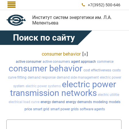

+7(3952) 500-646

Институт систем энергетики им. Л.А.
Мелентьева
Поиск по сайту
consumer behavior
[
]
x
active consumer
active consumers
agent approach
commerce
consumer behavior
cost effectiveness
costs
curve fitting
demand response
demand side management
electric power
electric power
system
electric power systems
transmission networks
electric utilitie
electrical load curve
energy demand
energy demands
modeling
models
price
smart grid
smart power grids
software agents