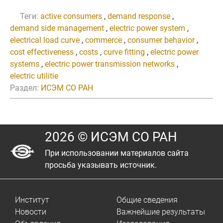
Теги:
active consumers
,
demand response
,
demand side management
,
electric power system
,
electrical load curve
,
commerce
,
consumer behavior
,
cost effectiveness
,
costs
,
curve fitting
,
electric power
systems
,
electric power transmission networks
,
electric utilitie
Раздел:
ИСЭМ СО РАН
2026 © ИСЭМ СО РАН
При использовании материалов сайта
просьба указывать источник.
Институт
Общие сведения
Новости
Важнейшие результаты