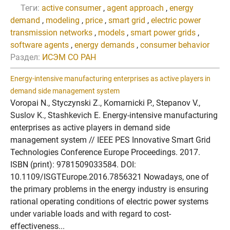
Теги:
active consumer
,
agent approach
,
energy
demand
,
modeling
,
price
,
smart grid
,
electric power
transmission networks
,
models
,
smart power grids
,
software agents
,
energy demands
,
consumer behavior
Раздел:
ИСЭМ СО РАН
Energy-intensive manufacturing enterprises as active players in
demand side management system
Voropai N., Styczynski Z., Komarnicki P., Stepanov V.,
Suslov K., Stashkevich E. Energy-intensive manufacturing
enterprises as active players in demand side
management system // IEEE PES Innovative Smart Grid
Technologies Conference Europe Proceedings. 2017.
ISBN (print): 9781509033584. DOI:
10.1109/ISGTEurope.2016.7856321 Nowadays, one of
the primary problems in the energy industry is ensuring
rational operating conditions of electric power systems
under variable loads and with regard to cost-
effectiveness...