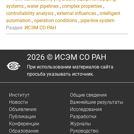
systems
,
water pipelines
,
complex properties
,
controllability analysis
,
external influences
,
intelligent
automation
,
operation conditions
,
pipe-line system
Раздел:
ИСЭМ СО РАН
2026 © ИСЭМ СО РАН
При использовании материалов сайта
просьба указывать источник.
Институт
Общие сведения
Новости
Важнейшие результаты
Объявления
Исследования
Публикации
Разработки
Конференции
Журналы
Образование
Руководство