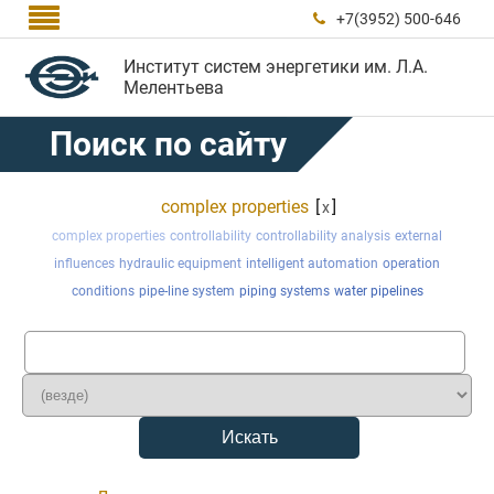

+7(3952) 500-646

Институт систем энергетики им. Л.А.
Мелентьева
Поиск по сайту
complex properties
[
]
x
complex properties
controllability
controllability analysis
external
influences
hydraulic equipment
intelligent automation
operation
conditions
pipe-line system
piping systems
water pipelines