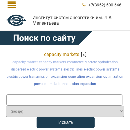

+7(3952) 500-646

Институт систем энергетики им. Л.А.
Мелентьева
Поиск по сайту
capacity markets
[
]
x
capacity market
capacity markets
commerce
discrete optimization
dispersed electric power systems
electric lines
electric power systems
electric power transmission
expansion
generation expansion
optimization
power markets
transmission expansion