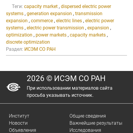
Теги:
capacity market
,
dispersed electric power
systems
,
generation expansion
,
transmission
expansion
,
commerce
,
electric lines
,
electric power
systems
,
electric power transmission
,
expansion
,
optimization
,
power markets
,
capacity markets
,
discrete optimization
Раздел:
ИСЭМ СО РАН
2026 © ИСЭМ СО РАН
При использовании материалов сайта
просьба указывать источник.
Институт
Общие сведения
Новости
Важнейшие результаты
Объявления
Исследования