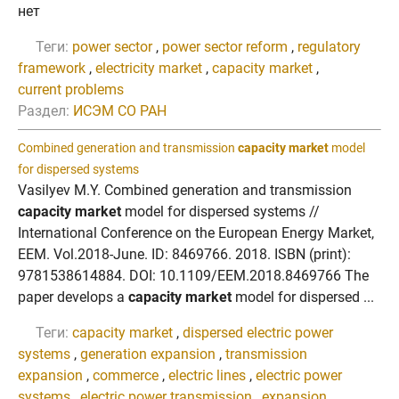
нет
Теги:
power sector
,
power sector reform
,
regulatory
framework
,
electricity market
,
capacity market
,
current problems
Раздел:
ИСЭМ СО РАН
Combined generation and transmission
capacity market
model
for dispersed systems
Vasilyev M.Y. Combined generation and transmission
capacity market
model for dispersed systems //
International Conference on the European Energy Market,
EEM. Vol.2018-June. ID: 8469766. 2018. ISBN (print):
9781538614884. DOI: 10.1109/EEM.2018.8469766 The
paper develops a
capacity market
model for dispersed ...
Теги:
capacity market
,
dispersed electric power
systems
,
generation expansion
,
transmission
expansion
,
commerce
,
electric lines
,
electric power
systems
,
electric power transmission
,
expansion
,