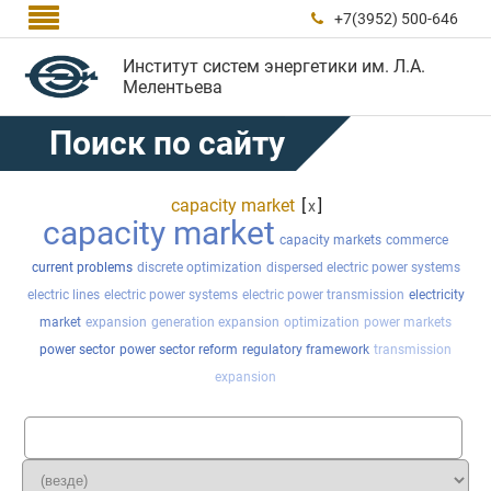

+7(3952) 500-646

Институт систем энергетики им. Л.А.
Мелентьева
Поиск по сайту
capacity market
[
]
x
capacity market
capacity markets
commerce
current problems
discrete optimization
dispersed electric power systems
electric lines
electric power systems
electric power transmission
electricity
market
expansion
generation expansion
optimization
power markets
power sector
power sector reform
regulatory framework
transmission
expansion