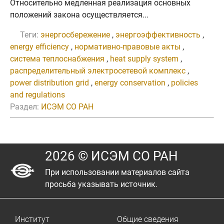
Относительно медленная реализация основных
положений закона осуществляется...
Теги:
энергосбережение
,
энергоэффективность
,
energy efficiency
,
нормативно-правовые акты
,
система теплоснабжения
,
heat supply system
,
распределительный электросетевой комплекс
,
power distribution grid
,
energy conservation
,
policies
and regulations
Раздел:
ИСЭМ СО РАН
2026 © ИСЭМ СО РАН
При использовании материалов сайта
просьба указывать источник.
Институт
Общие сведения