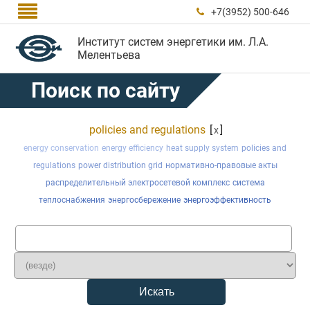

+7(3952) 500-646

Институт систем энергетики им. Л.А.
Мелентьева
Поиск по сайту
policies and regulations
[
]
x
energy conservation
energy efficiency
heat supply system
policies and
regulations
power distribution grid
нормативно-правовые акты
распределительный электросетевой комплекс
система
теплоснабжения
энергосбережение
энергоэффективность