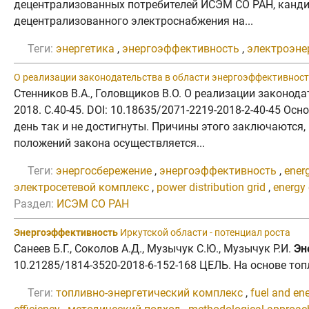
децентрализованных потребителей ИСЭМ СО РАН, канди
децентрализованного электроснабжения на...
Теги:
энергетика
,
энергоэффективность
,
электроэне
О реализации законодательства в области энергоэффективност
Стенников В.А., Головщиков В.О. О реализации законод
2018. C.40-45. DOI: 10.18635/2071-2219-2018-2-40-45 О
день так и не достигнуты. Причины этого заключаются,
положений закона осуществляется...
Теги:
энергосбережение
,
энергоэффективность
,
energ
электросетевой комплекс
,
power distribution grid
,
energy
Раздел:
ИСЭМ СО РАН
Энергоэффективность
Иркутской области - потенциал роста
Санеев Б.Г., Соколов А.Д., Музычук С.Ю., Музычук Р.И.
Эн
10.21285/1814-3520-2018-6-152-168 ЦЕЛЬ. На основе топл
Теги:
топливно-энергетический комплекс
,
fuel and en