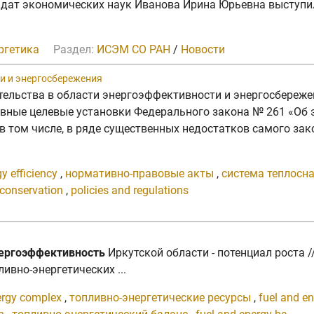
дат экономических наук Иванова Ирина Юрьевна выступил
ргетика
Раздел:
ИСЭМ СО РАН
/
Новости
и и энергосбережения
ательства в области энергоэффективности и энергосбереже
сновные целевые установки Федерального закона № 261 «Об
 в том числе, в ряде существенных недостатков самого за
y efficiency
,
нормативно-правовые акты
,
система теплосн
 conservation
,
policies and regulations
ергоэффективность
Иркутской области - потенциал роста // 
ивно-энергетических ...
ergy complex
,
топливно-энергетические ресурсы
,
fuel and e