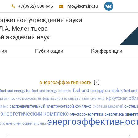
+7(3952) 500-646
info@isem.irk.ru


юджетное учреждение науки
 Л.А. Мелентьева
ой академии наук
ния
Публикации
Конференции
энергоэффективность
[
]
x
fuel and energy complex
fuel and energy ba
fuel and energy balance
fuel and
иркутская обл
ргетические ресурсы
информационно-справочная система
лекс
распределительный электросетевой комплекс
система моделей
систем
-энергетический комплекс
электроэнергетика
энергетика
энерге
энергоэффективнос
ргоэкономический анализ