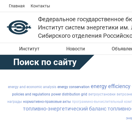
Главная
Контакты
Федеральное государственное б
Институт систем энергетики им.
Сибирского отделения Российск
Институт
Новости
Объявле
Поиск по сайту
energy efficiency
energy and economic analysis
energy conservation
policies and regulations
power distribution grid
ветроустановки
ветроэне
награды
нормативно-правовые акты
программно-вычислительный комп
топливно-энергетический баланс
топливно
эне