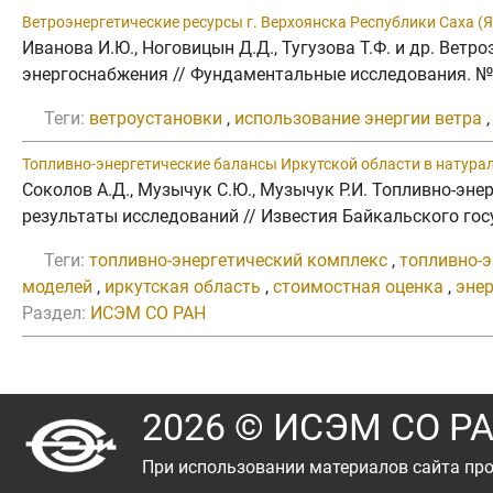
Ветроэнергетические ресурсы г. Верхоянска Республики Саха (
Иванова И.Ю., Ноговицын Д.Д., Тугузова Т.Ф. и др. Вет
энергоснабжения // Фундаментальные исследования. №4-
Теги:
ветроустановки
,
использование энергии ветра
Топливно-энергетические балансы Иркутской области в натура
Соколов А.Д., Музычук С.Ю., Музычук Р.И. Топливно-э
результаты исследований // Известия Байкальского госу
Теги:
топливно-энергетический комплекс
,
топливно-э
моделей
,
иркутская область
,
стоимостная оценка
,
эне
Раздел:
ИСЭМ СО РАН
2026 © ИСЭМ СО Р
При использовании материалов сайта про