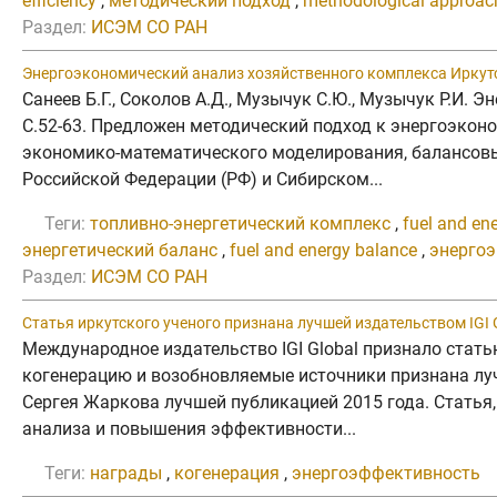
efficiency
,
методический подход
,
methodological approac
Раздел:
ИСЭМ СО РАН
Энергоэкономический анализ хозяйственного комплекса Иркут
Санеев Б.Г., Соколов А.Д., Музычук С.Ю., Музычук Р.И.
C.52-63. Предложен методический подход к энергоэкон
экономико-математического моделирования, балансовых
Российской Федерации (РФ) и Сибирском...
Теги:
топливно-энергетический комплекс
,
fuel and en
энергетический баланс
,
fuel and energy balance
,
энергоэ
Раздел:
ИСЭМ СО РАН
Статья иркутского ученого признана лучшей издательством IGI 
Международное издательство IGI Global признало ста
когенерацию и возобновляемые источники признана луч
Сергея Жаркова лучшей публикацией 2015 года. Статья, о
анализа и повышения эффективности...
Теги:
награды
,
когенерация
,
энергоэффективность