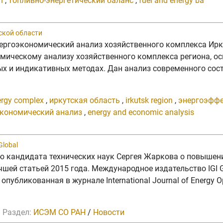
h
,
топливно-энергетический баланс
,
fuel and energy ba
ской области
 Энергоэкономический анализ хозяйственного комплекса Ирк
омическому анализу хозяйственного комплекса региона, о
 и индикативных методах. Дан анализ современного состо
ergy complex
,
иркутская область
,
irkutsk region
,
энергоэффе
кономический анализ
,
energy and economic analysis
Global
тью кандидата технических наук Сергея Жаркова о повыше
шей статьей 2015 года. Международное издательство IGI G
публикованная в журнале International Journal of Energy O
Раздел:
ИСЭМ СО РАН
/
Новости