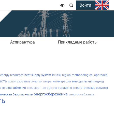
Войти


Аспирантура
Прикладные работы
 energy resources
heat supply system
irkutsk region
methodological approach
асть
использование энергии ветра
когенерация
методический подход
а теплоснабжения
стоимостная оценка
топливно-энергетические ресурсы
энергосбережение
тическая безопасность
энергоснабжение
ть