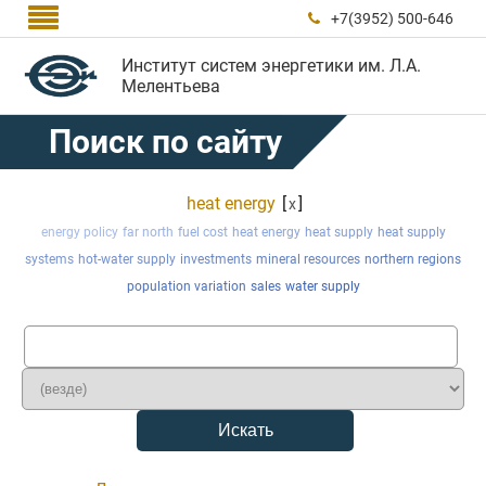

+7(3952) 500-646

Институт систем энергетики им. Л.А.
Мелентьева
Поиск по сайту
heat energy
[
]
x
energy policy
far north
fuel cost
heat energy
heat supply
heat supply
systems
hot-water supply
investments
mineral resources
northern regions
population variation
sales
water supply