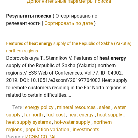
Дополнительные параметры поиска
Результаты поиска
( Отсортировано по
релевантности |
Сортировать по дате
)
Features of
heat energy
supply of the Republic of Sakha (Yakutia)
northern regions
Dobrovolskaya T., Stennikov V. Features of
heat energy
supply of the Republic of Sakha (Yakutia) northern
regions // E3S Web of Conferences. Vol.77. ID: 04002.
2019. DOI: 10.1051/e3sconf/20197704002 Heat supply
to remote customers residing in the Far North regions is
related to certain difficulties....
Теги:
energy policy
,
mineral resources
,
sales
,
water
supply
,
far north
,
fuel cost
,
heat energy
,
heat supply
,
heat supply systems
,
hot-water supply
,
northern
regions
,
population variation
,
investments
Раздел:
ИСЭМ СО РАН