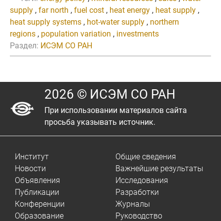
supply
,
far north
,
fuel cost
,
heat energy
,
heat supply
,
heat supply systems
,
hot-water supply
,
northern
regions
,
population variation
,
investments
Раздел:
ИСЭМ СО РАН
2026 © ИСЭМ СО РАН
При использовании материалов сайта
просьба указывать источник.
Институт
Общие сведения
Новости
Важнейшие результаты
Объявления
Исследования
Публикации
Разработки
Конференции
Журналы
Образование
Руководство