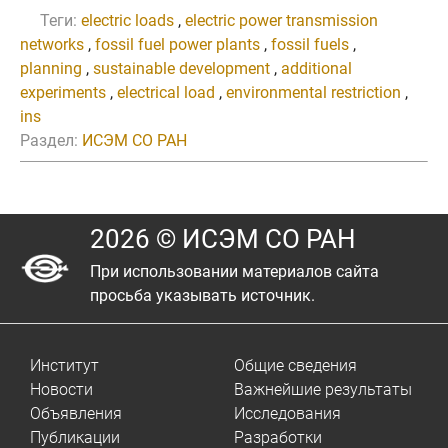
Теги:
electric loads
,
electric power transmission
networks
,
fossil fuel power plants
,
fossil fuels
,
planning
,
sustainable development
,
additional
experiments
,
electrical load
,
environmental restriction
,
ins
Раздел:
ИСЭМ СО РАН
2026 © ИСЭМ СО РАН
При использовании материалов сайта
просьба указывать источник.
Институт
Общие сведения
Новости
Важнейшие результаты
Объявления
Исследования
Публикации
Разработки