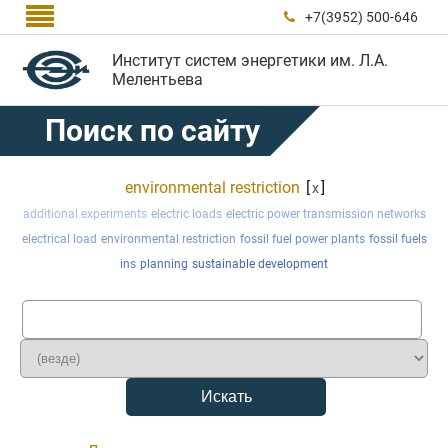

+7(3952) 500-646

Институт систем энергетики им. Л.А.
Мелентьева
Поиск по сайту
environmental restriction
[
]
x
additional experiments
electric loads
electric power transmission networks
electrical load
environmental restriction
fossil fuel power plants
fossil fuels
ins
planning
sustainable development