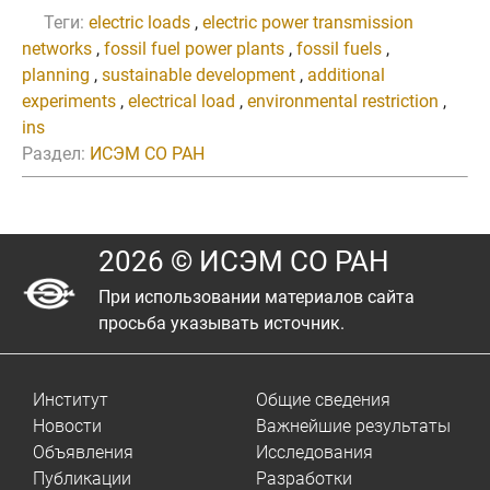
Теги:
electric loads
,
electric power transmission
networks
,
fossil fuel power plants
,
fossil fuels
,
planning
,
sustainable development
,
additional
experiments
,
electrical load
,
environmental restriction
,
ins
Раздел:
ИСЭМ СО РАН
2026 © ИСЭМ СО РАН
При использовании материалов сайта
просьба указывать источник.
Институт
Общие сведения
Новости
Важнейшие результаты
Объявления
Исследования
Публикации
Разработки