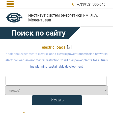

+7(3952) 500-646

Институт систем энергетики им. Л.А.
Мелентьева
Поиск по сайту
electric loads
[
]
x
additional experiments
electric loads
electric power transmission networks
electrical load
environmental restriction
fossil fuel power plants
fossil fuels
ins
planning
sustainable development