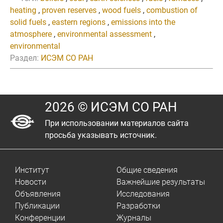
heating
,
proven reserves
,
wood fuels
,
combustion of
solid fuels
,
eastern regions
,
emissions into the
atmosphere
,
environmental assessment
,
environmental
Раздел:
ИСЭМ СО РАН
2026 © ИСЭМ СО РАН
При использовании материалов сайта
просьба указывать источник.
Институт
Общие сведения
Новости
Важнейшие результаты
Объявления
Исследования
Публикации
Разработки
Конференции
Журналы