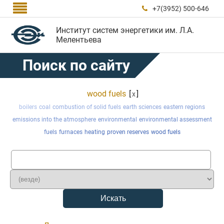

+7(3952) 500-646

Институт систем энергетики им. Л.А.
Мелентьева
Поиск по сайту
wood fuels
[
]
x
boilers
coal
combustion of solid fuels
earth sciences
eastern regions
emissions into the atmosphere
environmental
environmental assessment
fuels
furnaces
heating
proven reserves
wood fuels