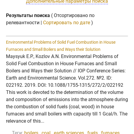
Дополнительные параметры поиска
Результаты поиска
( Отсортировано по
релевантности |
Сортировать по дате
)
Environmental Problems of Solid Fuel Combustion in House
Furnaces and Small Boilers and Ways their Solution
Maysyuk E.P., Kozlov A.N. Environmental Problems of
Solid Fuel Combustion in House Furnaces and Small
Boilers and Ways their Solution // IOP Conference Series:
Earth and Environmental Science. Vol.272. №2. ID:
022192. 2019. DOI: 10.1088/1755-1315/272/2/022192
This work is devoted to the determination of the volume
and composition of emissions into the atmosphere during
the combustion of solid fuels (coal, wood) in house
furnaces and small boilers with capacity till 1 Gcal/h. The
relevance of this...
Теги:
boilers
,
coal
,
earth sciences
,
fuels
,
furnaces
,