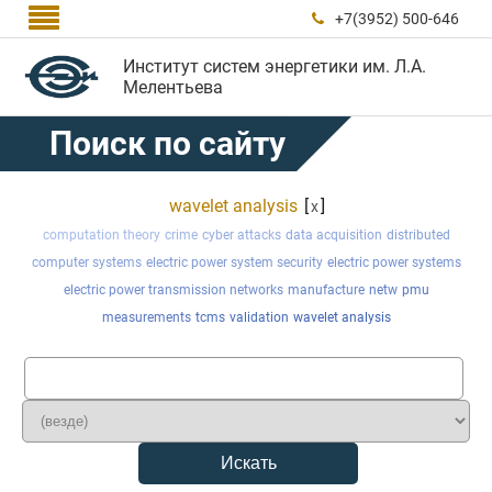

+7(3952) 500-646

Институт систем энергетики им. Л.А.
Мелентьева
Поиск по сайту
wavelet analysis
[
]
x
computation theory
crime
cyber attacks
data acquisition
distributed
computer systems
electric power system security
electric power systems
electric power transmission networks
manufacture
netw
pmu
measurements
tcms
validation
wavelet analysis