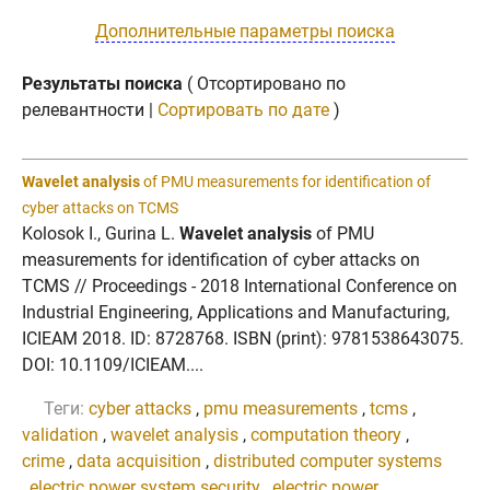
Дополнительные параметры поиска
Результаты поиска
( Отсортировано по
релевантности |
Сортировать по дате
)
Wavelet analysis
of PMU measurements for identification of
cyber attacks on TCMS
Kolosok I., Gurina L.
Wavelet analysis
of PMU
measurements for identification of cyber attacks on
TCMS // Proceedings - 2018 International Conference on
Industrial Engineering, Applications and Manufacturing,
ICIEAM 2018. ID: 8728768. ISBN (print): 9781538643075.
DOI: 10.1109/ICIEAM....
Теги:
cyber attacks
,
pmu measurements
,
tcms
,
validation
,
wavelet analysis
,
computation theory
,
crime
,
data acquisition
,
distributed computer systems
,
electric power system security
,
electric power