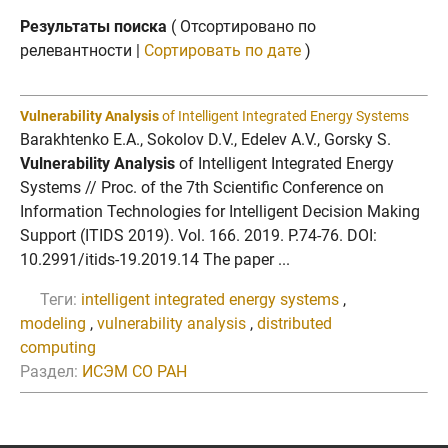
Результаты поиска
( Отсортировано по
релевантности |
Сортировать по дате
)
Vulnerability Analysis
of Intelligent Integrated Energy Systems
Barakhtenko E.A., Sokolov D.V., Edelev A.V., Gorsky S.
Vulnerability Analysis
of Intelligent Integrated Energy
Systems // Proc. of the 7th Scientific Conference on
Information Technologies for Intelligent Decision Making
Support (ITIDS 2019). Vol. 166. 2019. P.74-76. DOI:
10.2991/itids-19.2019.14 The paper ...
Теги:
intelligent integrated energy systems
,
modeling
,
vulnerability analysis
,
distributed
computing
Раздел:
ИСЭМ СО РАН