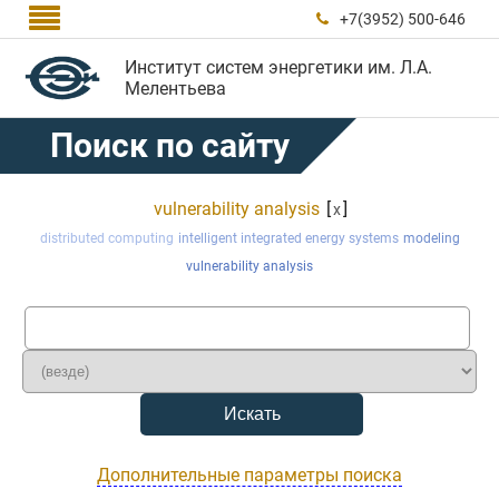

+7(3952) 500-646

Институт систем энергетики им. Л.А.
Мелентьева
Поиск по сайту
vulnerability analysis
[
]
x
distributed computing
intelligent integrated energy systems
modeling
vulnerability analysis
Дополнительные параметры поиска