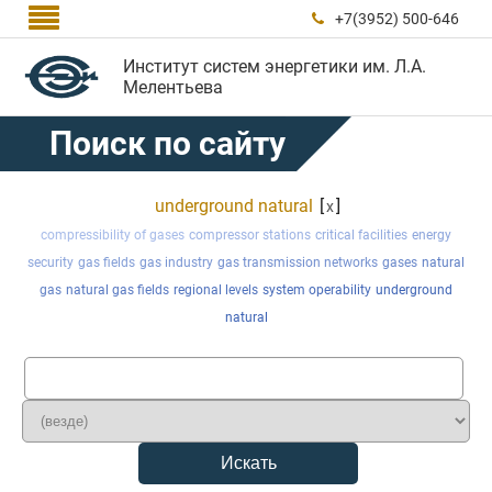

+7(3952) 500-646

Институт систем энергетики им. Л.А.
Мелентьева
Поиск по сайту
underground natural
[
]
x
compressibility of gases
compressor stations
critical facilities
energy
security
gas fields
gas industry
gas transmission networks
gases
natural
gas
natural gas fields
regional levels
system operability
underground
natural