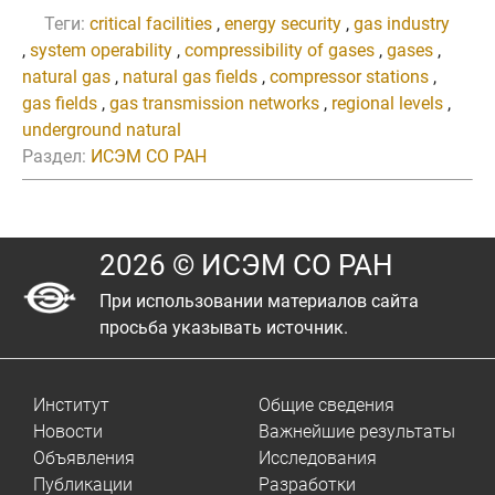
Теги:
critical facilities
,
energy security
,
gas industry
,
system operability
,
compressibility of gases
,
gases
,
natural gas
,
natural gas fields
,
compressor stations
,
gas fields
,
gas transmission networks
,
regional levels
,
underground natural
Раздел:
ИСЭМ СО РАН
2026 © ИСЭМ СО РАН
При использовании материалов сайта
просьба указывать источник.
Институт
Общие сведения
Новости
Важнейшие результаты
Объявления
Исследования
Публикации
Разработки