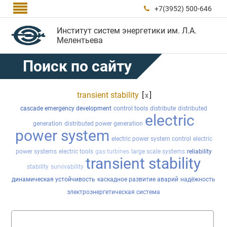

+7(3952) 500-646

Институт систем энергетики им. Л.А.
Мелентьева
Поиск по сайту
transient stability
[
]
x
cascade emergency development
control tools
distribute
distributed
electric
generation
distributed power generation
power system
electric power system control
electric
power systems
electric tools
gas turbines
large scale systems
reliability
transient stability
stability
survivability
динамическая устойчивость
каскадное развитие аварий
надёжность
электроэнергетическая система