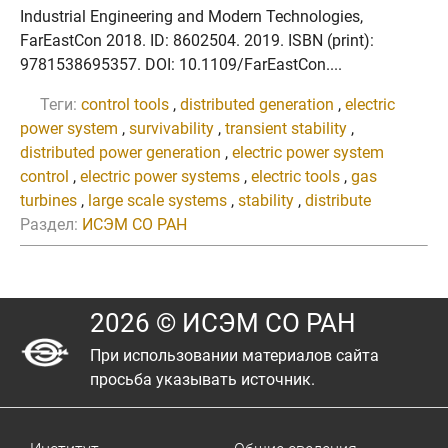
Industrial Engineering and Modern Technologies,
FarEastCon 2018. ID: 8602504. 2019. ISBN (print):
9781538695357. DOI: 10.1109/FarEastCon....
Теги:
control tools
,
distributed generation
,
electric
power system
,
survivability
,
transient stability
,
distributed power generation
,
electric power system
control
,
electric power systems
,
electric tools
,
gas
turbines
,
large scale systems
,
stability
,
distribute
Раздел:
ИСЭМ СО РАН
2026 © ИСЭМ СО РАН
При использовании материалов сайта
просьба указывать источник.