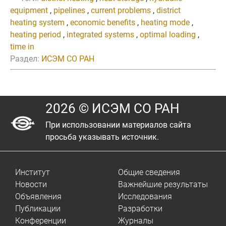
equipment
,
pipelines
,
current problems
,
district
heating system
,
economic benefits
,
heating mode
,
heating period
,
integrated systems
,
optimal loading
,
time in
Раздел:
ИСЭМ СО РАН
2026 © ИСЭМ СО РАН
При использовании материалов сайта
просьба указывать источник.
Институт
Общие сведения
Новости
Важнейшие результаты
Объявления
Исследования
Публикации
Разработки
Конференции
Журналы