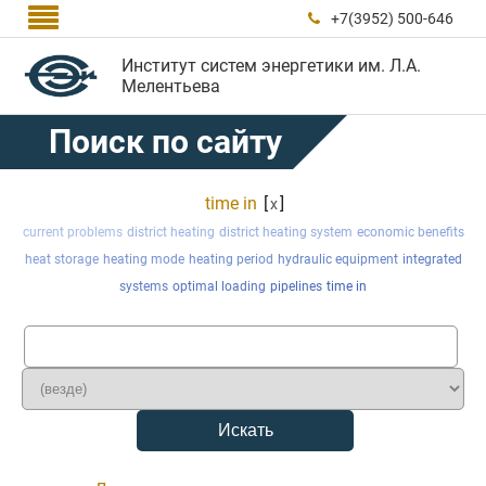

+7(3952) 500-646

Институт систем энергетики им. Л.А.
Мелентьева
Поиск по сайту
time in
[
]
x
current problems
district heating
district heating system
economic benefits
heat storage
heating mode
heating period
hydraulic equipment
integrated
systems
optimal loading
pipelines
time in