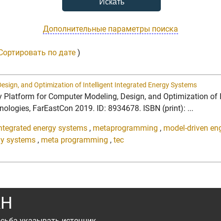
Дополнительные параметры поиска
Сортировать по дате
)
sign, and Optimization of Intelligent Integrated Energy Systems
 Platform for Computer Modeling, Design, and Optimization of In
nologies, FarEastCon 2019. ID: 8934678. ISBN (print): ...
 integrated energy systems
,
metaprogramming
,
model-driven en
gy systems
,
meta programming
,
tec
АН
сьба указывать источник.