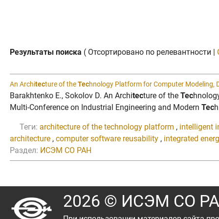
Результаты поиска
( Отсортировано по релевантности |
An Archi
tec
ture of the
Tec
hnology Platform for Computer Modeling, De
Barakhtenko E., Sokolov D. An Archi
tec
ture of the
Tec
hnology
Multi-Conference on Industrial Engineering and Modern
Tec
h
Теги:
architecture of the technology platform
,
intelligent
architecture
,
computer software reusability
,
integrated ener
Раздел:
ИСЭМ СО РАН
2026 © ИСЭМ СО Р
При использовании материалов сайта про