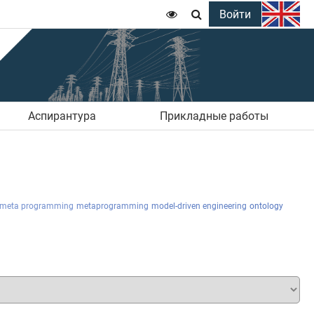
Войти


Аспирантура
Прикладные работы
meta programming
metaprogramming
model-driven engineering
ontology