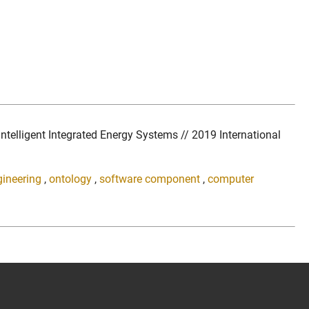
telligent Integrated Energy Systems // 2019 International
gineering
,
ontology
,
software component
,
computer