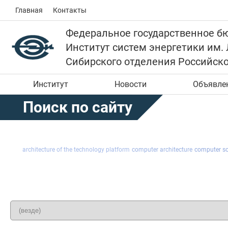
Главная
Контакты
Федеральное государственное б
Институт систем энергетики им.
Сибирского отделения Российск
Институт
Новости
Объявле
Поиск по сайту
architecture of the technology platform
computer architecture
computer so