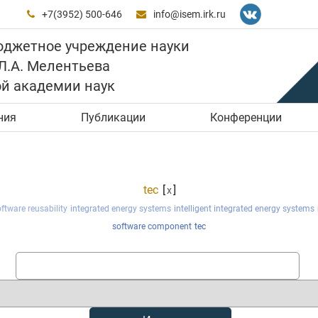
+7(3952) 500-646
info@isem.irk.ru


юджетное учреждение науки
 Л.А. Мелентьева
ой академии наук
ния
Публикации
Конференции
tec
[
]
x
ftware reusability
integrated energy systems
intelligent integrated energy systems
software component
tec