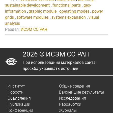
sustainable development
,
functional parts
,
geo-
information
,
graphic module
,
operating modes
,
power
grids
,
software modules
,
systems expansion
,
visual
analysis
Раздел:
ИСЭМ СО РАН
2026 © ИСЭМ СО РАН
При использовании материалов сайта
просьба указывать источник.
Институт
Общие сведения
Новости
Важнейшие результаты
Объявления
Исследования
Публикации
Разработки
Конференции
Журналы