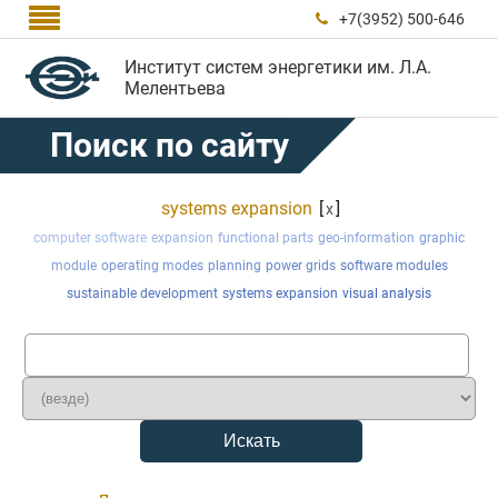

+7(3952) 500-646

Институт систем энергетики им. Л.А.
Мелентьева
Поиск по сайту
systems expansion
[
]
x
computer software
expansion
functional parts
geo-information
graphic
module
operating modes
planning
power grids
software modules
sustainable development
systems expansion
visual analysis