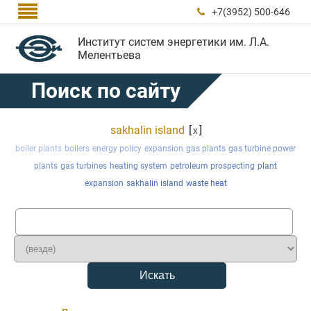

+7(3952) 500-646

Институт систем энергетики им. Л.А.
Мелентьева
Поиск по сайту
sakhalin island
[
]
x
boiler plants
boilers
energy policy
expansion
gas plants
gas turbine power
plants
gas turbines
heating system
petroleum prospecting
plant
expansion
sakhalin island
waste heat