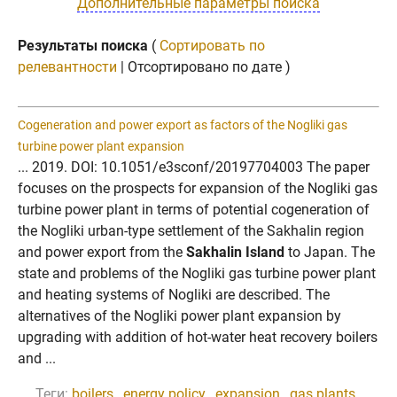
Дополнительные параметры поиска
Результаты поиска
(
Сортировать по
релевантности
| Отсортировано по дате )
Cogeneration and power export as factors of the Nogliki gas
turbine power plant expansion
... 2019. DOI: 10.1051/e3sconf/20197704003 The paper
focuses on the prospects for expansion of the Nogliki gas
turbine power plant in terms of potential cogeneration of
the Nogliki urban-type settlement of the Sakhalin region
and power export from the
Sakhalin Island
to Japan. The
state and problems of the Nogliki gas turbine power plant
and heating systems of Nogliki are described. The
alternatives of the Nogliki power plant expansion by
upgrading with addition of hot-water heat recovery boilers
and ...
Теги:
boilers
,
energy policy
,
expansion
,
gas plants
,