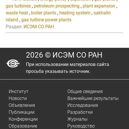
gas turbines
,
petroleum prospecting
,
plant expansion
,
waste heat
,
boiler plants
,
heating system
,
sakhalin
island
,
gas turbine power plants
Раздел:
ИСЭМ СО РАН
2026 © ИСЭМ СО РАН
При использовании материалов сайта
просьба указывать источник.
Институт
Общие сведения
Новости
Важнейшие результаты
Объявления
Исследования
Публикации
Разработки
Конференции
Журналы
Образование
Руководство