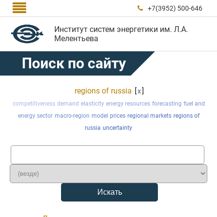

+7(3952) 500-646

Институт систем энергетики им. Л.А.
Мелентьева
Поиск по сайту
regions of russia
[
]
x
competitiveness
demand
elasticity
energy resources
forecasting
fuel and
energy sector
macro-region
model
prices
regional markets
regions of
russia
uncertainty