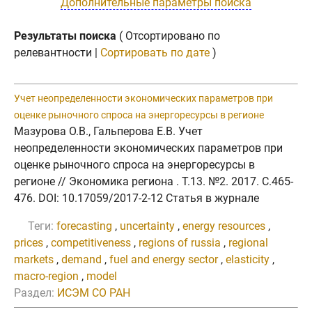
Дополнительные параметры поиска
Результаты поиска
( Отсортировано по
релевантности |
Сортировать по дате
)
Учет неопределенности экономических параметров при
оценке рыночного спроса на энергоресурсы в регионе
Мазурова О.В., Гальперова Е.В. Учет
неопределенности экономических параметров при
оценке рыночного спроса на энергоресурсы в
регионе // Экономика региона . Т.13. №2. 2017. C.465-
476. DOI: 10.17059/2017-2-12 Статья в журнале
Теги:
forecasting
,
uncertainty
,
energy resources
,
prices
,
competitiveness
,
regions of russia
,
regional
markets
,
demand
,
fuel and energy sector
,
elasticity
,
macro-region
,
model
Раздел:
ИСЭМ СО РАН