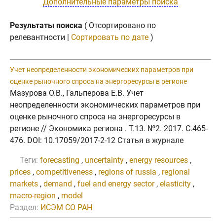
Дополнительные параметры поиска
Результаты поиска
( Отсортировано по
релевантности |
Сортировать по дате
)
Учет неопределенности экономических параметров при
оценке рыночного спроса на энергоресурсы в регионе
Мазурова О.В., Гальперова Е.В. Учет
неопределенности экономических параметров при
оценке рыночного спроса на энергоресурсы в
регионе // Экономика региона . Т.13. №2. 2017. C.465-
476. DOI: 10.17059/2017-2-12 Статья в журнале
Теги:
forecasting
,
uncertainty
,
energy resources
,
prices
,
competitiveness
,
regions of russia
,
regional
markets
,
demand
,
fuel and energy sector
,
elasticity
,
macro-region
,
model
Раздел:
ИСЭМ СО РАН