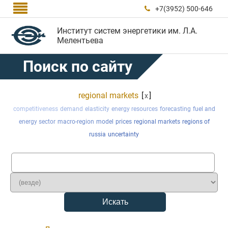

+7(3952) 500-646

Институт систем энергетики им. Л.А.
Мелентьева
Поиск по сайту
regional markets
[
]
x
competitiveness
demand
elasticity
energy resources
forecasting
fuel and
energy sector
macro-region
model
prices
regional markets
regions of
russia
uncertainty