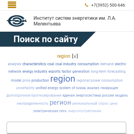

+7(3952) 500-646

Институт систем энергетики им. Л.А.
Мелентьева
Поиск по сайту
region
[
]
x
analysis
characteristics
coal
coal industry
consumption
demand
electric
network
energy industry
exports
factor
generation
long-term forecasting
region
model
price
production
regional power consumption
uncertainty
unified energy system of russia
анализ
генерация
долгосрочное прогнозирование
единая энергосистема россии
модель
регион
неопределенность
региональный
спрос
цена
электрическая сеть
энергопотребление