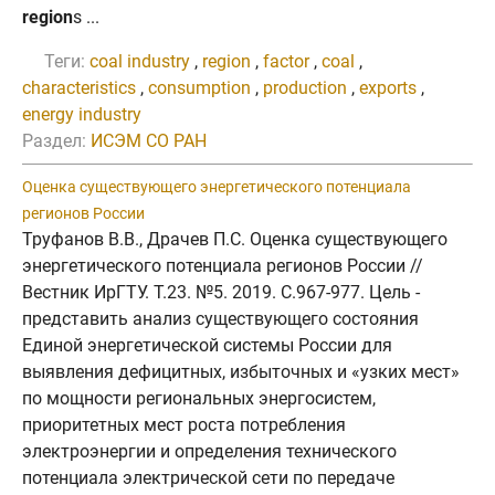
region
s ...
Теги:
coal industry
,
region
,
factor
,
coal
,
characteristics
,
consumption
,
production
,
exports
,
energy industry
Раздел:
ИСЭМ СО РАН
Оценка существующего энергетического потенциала
регионов России
Труфанов В.В., Драчев П.С. Оценка существующего
энергетического потенциала регионов России //
Вестник ИрГТУ. Т.23. №5. 2019. C.967-977. Цель -
представить анализ существующего состояния
Единой энергетической системы России для
выявления дефицитных, избыточных и «узких мест»
по мощности региональных энергосистем,
приоритетных мест роста потребления
электроэнергии и определения технического
потенциала электрической сети по передаче