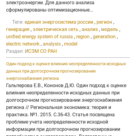
электроэнергии. Для данного анализа
сформулированы оптимизационные...
Теги:
единая энергосистема россии
,
регион
,
генерация
,
электрическая сеть
,
анализ
,
модель
,
unified energy system of russia
,
region
,
generation
,
electric network
,
analysis
,
model
Раздел:
ИСЭМ СО РАН
Один подход к оценке влияния неопределенности исходных
данных при долгосрочном прогнозировании
энергоснабжения региона
Гальперова Е.В., Кононов Д.Ю. Один подход к оценке
влияния неопределенности исходных данных при
долгосрочном прогнозировании энергоснабжения
региона // Региональная экономика: теория и
практика. №1. 2015. C.36-43. Статья посвящена
проблеме учета неопределенности исходной
информации при долгосрочном прогнозировании