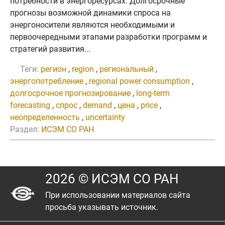
потребности в энергоресурсах. Долгосрочные
прогнозы возможной динамики спроса на
энергоносители являются необходимыми и
первоочередными этапами разработки программ и
стратегий развития...
Теги:
регион
,
region
,
региональный
,
энергопотребление
,
regional power consumption
,
долгосрочное прогнозирование
,
long-term
forecasting
,
спрос
,
demand
,
цена
,
price
,
неопределенность
,
uncertainty
Раздел:
ИСЭМ СО РАН
2026 © ИСЭМ СО РАН
При использовании материалов сайта
просьба указывать источник.