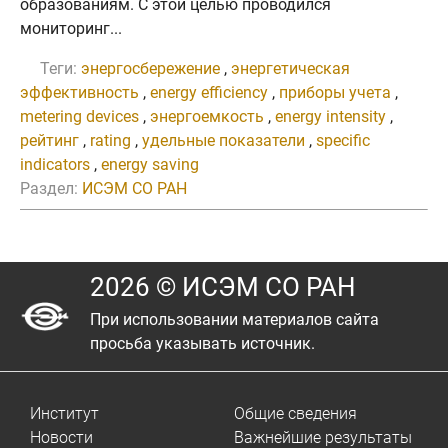
образованиям. С этой целью проводился
мониторинг...
Теги:
энергосбережение
,
энергетическая
эффективность
,
energy efficiency
,
приборы учета
,
metering devices
,
энергоемкость
,
energy intensity
,
рейтинг
,
rating
,
удельные показатели
,
specific
indicators
,
energy saving
Раздел:
ИСЭМ СО РАН
2026 © ИСЭМ СО РАН
При использовании материалов сайта
просьба указывать источник.
Институт
Общие сведения
Новости
Важнейшие результаты