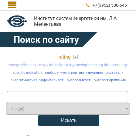

+7(3952) 500-646

Институт систем энергетики им. Л.А.
Мелентьева
Поиск по сайту
rating
[
]
x
energy efficiency
energy intensity
energy saving
metering devices
rating
specific indicators
приборы учета
рейтинг
удельные показатели
энергетическая эффективность
энергоемкость
энергосбережение