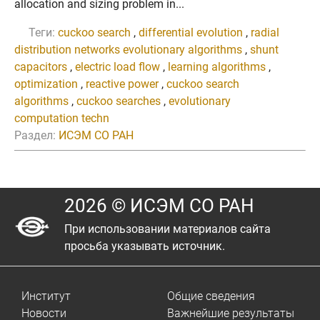
allocation and sizing problem in...
Теги:
cuckoo search
,
differential evolution
,
radial
distribution networks evolutionary algorithms
,
shunt
capacitors
,
electric load flow
,
learning algorithms
,
optimization
,
reactive power
,
cuckoo search
algorithms
,
cuckoo searches
,
evolutionary
computation techn
Раздел:
ИСЭМ СО РАН
2026 © ИСЭМ СО РАН
При использовании материалов сайта
просьба указывать источник.
Институт
Общие сведения
Новости
Важнейшие результаты