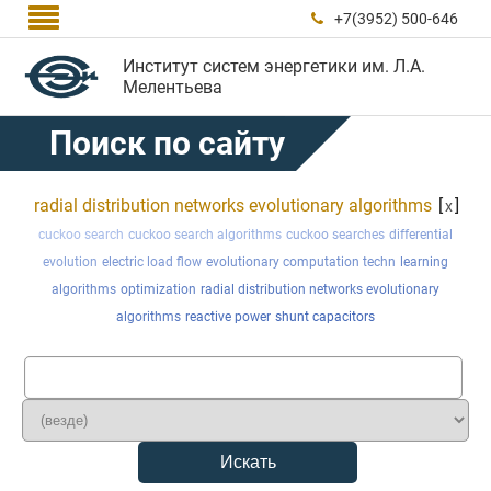

+7(3952) 500-646

Институт систем энергетики им. Л.А.
Мелентьева
Поиск по сайту
radial distribution networks evolutionary algorithms
[
]
x
cuckoo search
cuckoo search algorithms
cuckoo searches
differential
evolution
electric load flow
evolutionary computation techn
learning
algorithms
optimization
radial distribution networks evolutionary
algorithms
reactive power
shunt capacitors