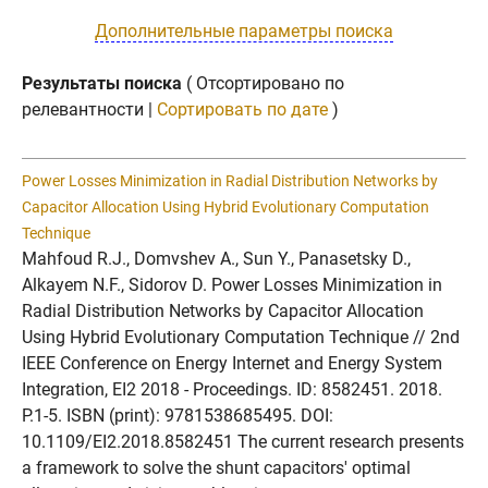
Дополнительные параметры поиска
Результаты поиска
( Отсортировано по
релевантности |
Сортировать по дате
)
Power Losses Minimization in Radial Distribution Networks by
Capacitor Allocation Using Hybrid Evolutionary Computation
Technique
Mahfoud R.J., Domvshev A., Sun Y., Panasetsky D.,
Alkayem N.F., Sidorov D. Power Losses Minimization in
Radial Distribution Networks by Capacitor Allocation
Using Hybrid Evolutionary Computation Technique // 2nd
IEEE Conference on Energy Internet and Energy System
Integration, EI2 2018 - Proceedings. ID: 8582451. 2018.
P.1-5. ISBN (print): 9781538685495. DOI:
10.1109/EI2.2018.8582451 The current research presents
a framework to solve the shunt capacitors' optimal