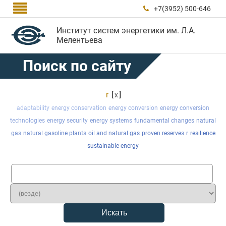

+7(3952) 500-646

Институт систем энергетики им. Л.А.
Мелентьева
Поиск по сайту
r
[
]
x
adaptability
energy conservation
energy conversion
energy conversion
technologies
energy security
energy systems
fundamental changes
natural
gas
natural gasoline plants
oil and natural gas
proven reserves
r
resilience
sustainable energy