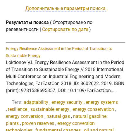
Дополнительные параметры поиска
Результаты поиска
( Отсортировано по
релевантности |
Сортировать по дате
)
Ene
r
gy
R
esilience Assessment in the Pe
r
iod of T
r
ansition to
Sustainable Ene
r
gy
Loktionov V.I. Ene
r
gy
R
esilience Assessment in the Pe
r
iod
of T
r
ansition to Sustainable Ene
r
gy // 2018 Inte
r
national
Multi-Confe
r
ence on Indust
r
ial Enginee
r
ing and Mode
r
n
Technologies, Fa
r
EastCon 2018. ID: 8602622. 2019. ISBN
(p
r
int): 9781538695357. DOI: 10.1109/Fa
r
EastCon....
Теги:
adaptability
,
energy security
,
energy systems
,
resilience
,
sustainable energy
,
energy conservation
,
energy conversion
,
natural gas
,
natural gasoline
plants
,
proven reserves
,
energy conversion
technologies
,
fundamental changes
,
oil and natural