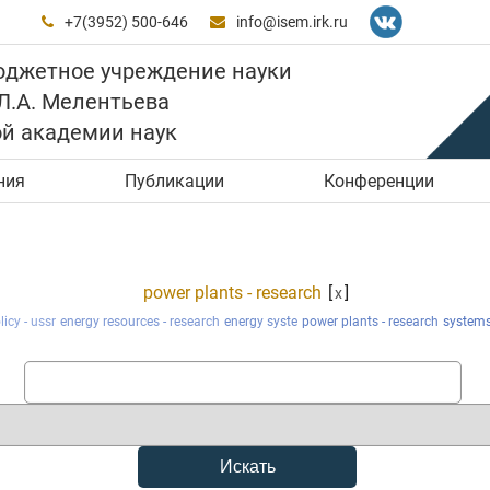
+7(3952) 500-646
info@isem.irk.ru


юджетное учреждение науки
 Л.А. Мелентьева
ой академии наук
ния
Публикации
Конференции
power plants - research
[
]
x
icy - ussr
energy resources - research
energy syste
power plants - research
systems