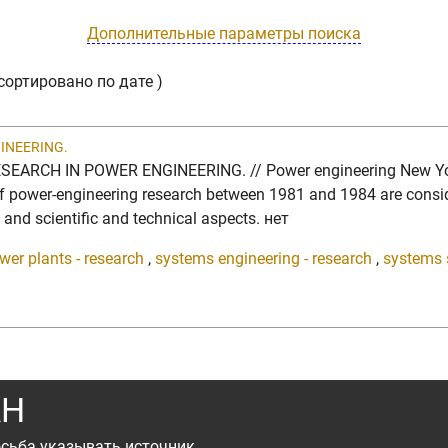
Дополнительные параметры поиска
сортировано по дате )
INEERING.
RCH IN POWER ENGINEERING. // Power engineering New York. V
d of power-engineering research between 1981 and 1984 are consi
 and scientific and technical aspects. нет
wer plants - research
,
systems engineering - research
,
systems 
АН
сьба указывать источник.