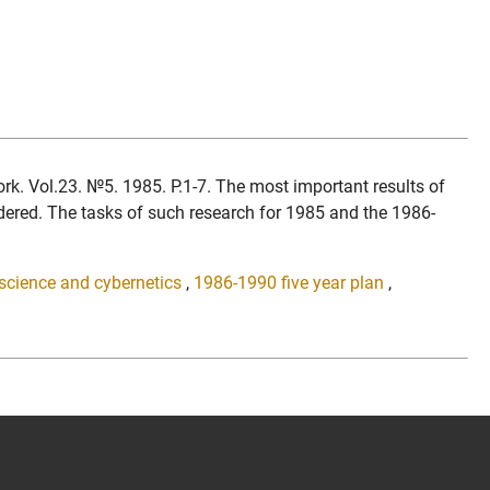
ol.23. №5. 1985. P.1-7. The most important results of
dered. The tasks of such research for 1985 and the 1986-
science and cybernetics
,
1986-1990 five year plan
,