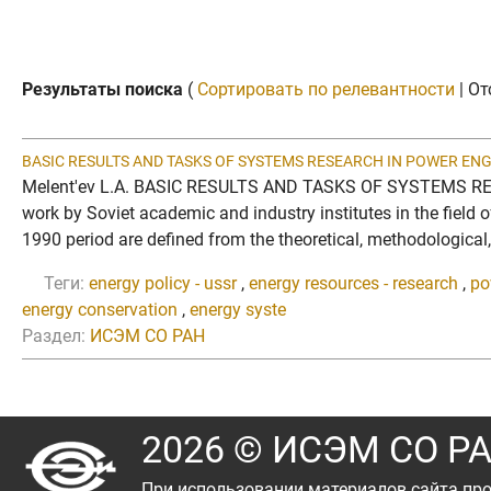
Результаты поиска
(
Сортировать по релевантности
| От
BASIC RESULTS AND TASKS OF SYSTEMS RESEARCH IN POWER ENG
Melent'ev L.A. BASIC RESULTS AND TASKS OF SYSTEMS RESEA
work by Soviet academic and industry institutes in the fiel
1990 period are defined from the theoretical, methodological,
Теги:
energy policy - ussr
,
energy resources - research
,
po
energy conservation
,
energy syste
Раздел:
ИСЭМ СО РАН
2026 © ИСЭМ СО Р
При использовании материалов сайта про