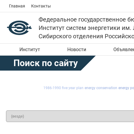
Главная
Контакты
Федеральное государственное б
Институт систем энергетики им.
Сибирского отделения Российск
Институт
Новости
Объявле
Поиск по сайту
1986-1990 five year plan
energy conservation
energy pol