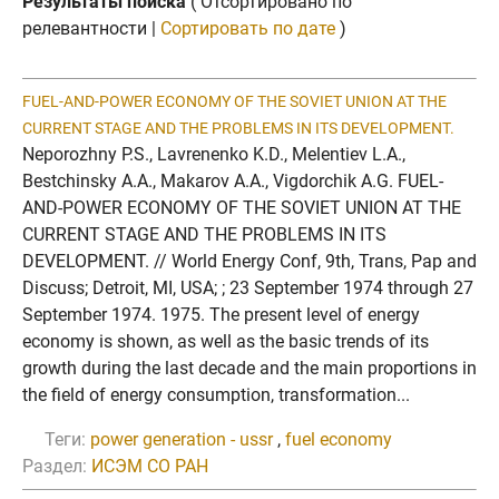
Результаты поиска
( Отсортировано по
релевантности |
Сортировать по дате
)
FUEL-AND-POWER ECONOMY OF THE SOVIET UNION AT THE
CURRENT STAGE AND THE PROBLEMS IN ITS DEVELOPMENT.
Neporozhny P.S., Lavrenenko K.D., Melentiev L.A.,
Bestchinsky A.A., Makarov A.A., Vigdorchik A.G. FUEL-
AND-POWER ECONOMY OF THE SOVIET UNION AT THE
CURRENT STAGE AND THE PROBLEMS IN ITS
DEVELOPMENT. // World Energy Conf, 9th, Trans, Pap and
Discuss; Detroit, MI, USA; ; 23 September 1974 through 27
September 1974. 1975. The present level of energy
economy is shown, as well as the basic trends of its
growth during the last decade and the main proportions in
the field of energy consumption, transformation...
Теги:
power generation - ussr
,
fuel economy
Раздел:
ИСЭМ СО РАН