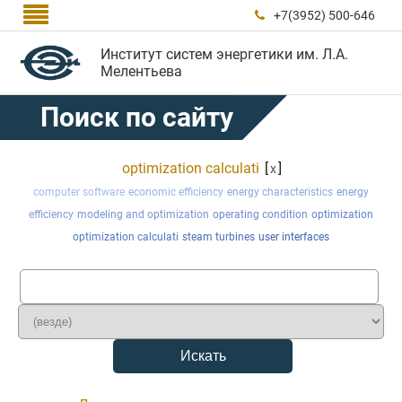

+7(3952) 500-646

Институт систем энергетики им. Л.А.
Мелентьева
Поиск по сайту
optimization calculati
[
]
x
computer software
economic efficiency
energy characteristics
energy
efficiency
modeling and optimization
operating condition
optimization
optimization calculati
steam turbines
user interfaces