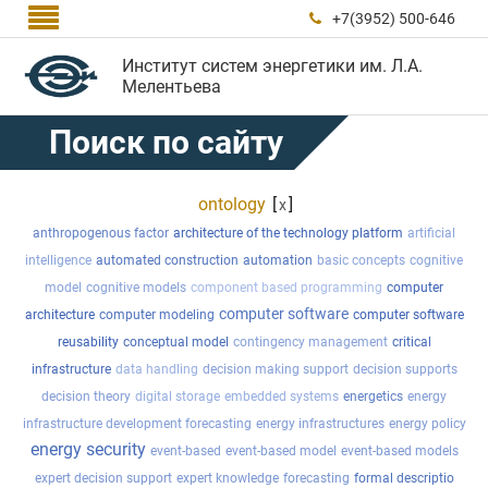

+7(3952) 500-646

Институт систем энергетики им. Л.А.
Мелентьева
Поиск по сайту
ontology
[
]
x
anthropogenous factor
architecture of the technology platform
artificial
intelligence
automated construction
automation
basic concepts
cognitive
model
cognitive models
component based programming
computer
computer software
architecture
computer modeling
computer software
reusability
conceptual model
contingency management
critical
infrastructure
data handling
decision making support
decision supports
decision theory
digital storage
embedded systems
energetics
energy
infrastructure development forecasting
energy infrastructures
energy policy
energy security
event-based
event-based model
event-based models
expert decision support
expert knowledge
forecasting
formal descriptio