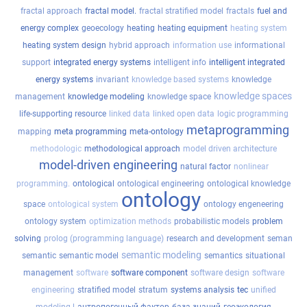
fractal approach
fractal model.
fractal stratified model
fractals
fuel and
energy complex
geoecology
heating
heating equipment
heating system
heating system design
hybrid approach
information use
informational
support
integrated energy systems
intelligent info
intelligent integrated
energy systems
invariant
knowledge based systems
knowledge
knowledge spaces
management
knowledge modeling
knowledge space
life-supporting resource
linked data
linked open data
logic programming
metaprogramming
mapping
meta programming
meta-ontology
methodologic
methodological approach
model driven architecture
model-driven engineering
natural factor
nonlinear
programming.
ontological
ontological engineering
ontological knowledge
ontology
space
ontological system
ontology engeneering
ontology system
optimization methods
probabilistic models
problem
solving
prolog (programming language)
research and development
seman
semantic modeling
semantic
semantic model
semantics
situational
management
software
software component
software design
software
engineering
stratified model
stratum
systems analysis
tec
unified