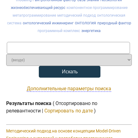
modeling l
антропогенный фактор
база знаний
геоэкология
жизнеобеспечивающий ресурс
компонентное программирование
метапрограммирование
методический подход
онтологическая
онтология
система
онтологический инжиниринг
природный фактор
программный комплекс
энергетика
Дополнительные параметры поиска
Результаты поиска
( Отсортировано по
релевантности |
Сортировать по дате
)
Методический подход на основе концепции Model-Driven