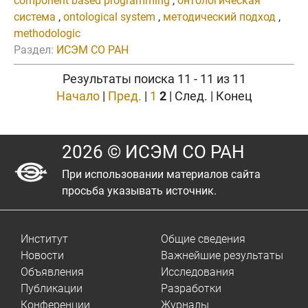
component based programming
,
онтологическая
система
,
ontological system
,
методический подход
,
methodologic
Раздел:
ИСЭМ СО РАН
Результаты поиска 11 - 11 из 11
Начало
|
Пред.
|
1
2
| След. | Конец
2026 © ИСЭМ СО РАН
При использовании материалов сайта
просьба указывать источник.
Институт
Общие сведения
Новости
Важнейшие результаты
Объявления
Исследования
Публикации
Разработки
Конференции
Журналы