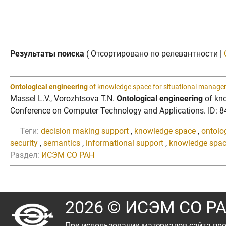
Результаты поиска
( Отсортировано по релевантности |
Ontological engineering
of knowledge space for situational managem
Massel L.V., Vorozhtsova T.N.
Ontological engineering
of kno
Conference on Computer Technology and Applications. ID: 84
Теги:
decision making support
,
knowledge space
,
ontolo
security
,
semantics
,
informational support
,
knowledge spa
Раздел:
ИСЭМ СО РАН
2026 © ИСЭМ СО Р
При использовании материалов сайта про