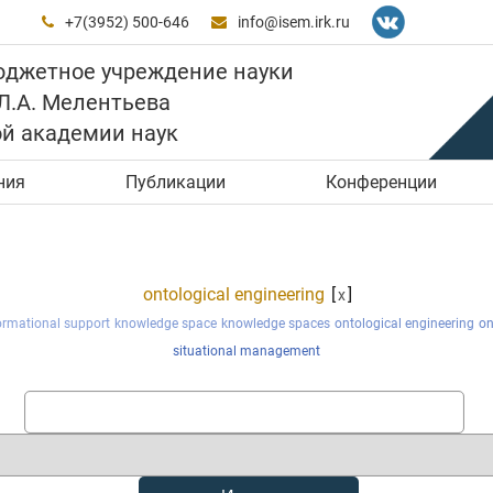
+7(3952) 500-646
info@isem.irk.ru


юджетное учреждение науки
 Л.А. Мелентьева
ой академии наук
ния
Публикации
Конференции
ontological engineering
[
]
x
ormational support
knowledge space
knowledge spaces
ontological engineering
on
situational management