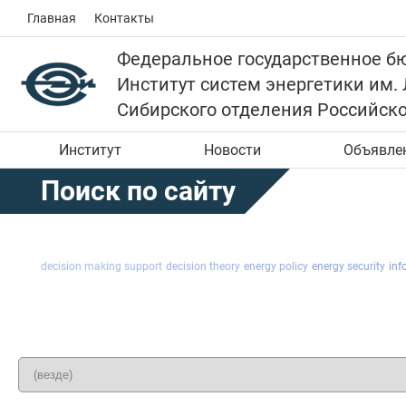
Главная
Контакты
Федеральное государственное б
Институт систем энергетики им.
Сибирского отделения Российск
Институт
Новости
Объявле
Поиск по сайту
decision making support
decision theory
energy policy
energy security
inf