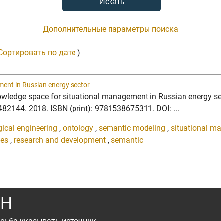
Дополнительные параметры поиска
Сортировать по дате
)
ent in Russian energy sector
wledge space for situational management in Russian energy sec
82144. 2018. ISBN (print): 9781538675311. DOI: ...
gical engineering
,
ontology
,
semantic modeling
,
situational 
ces
,
research and development
,
semantic
АН
сьба указывать источник.