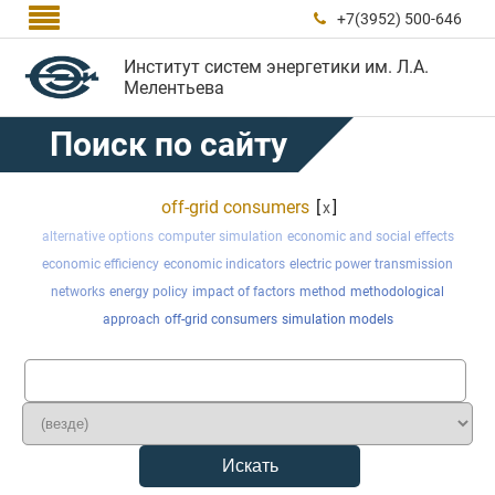

+7(3952) 500-646

Институт систем энергетики им. Л.А.
Мелентьева
Поиск по сайту
off-grid consumers
[
]
x
alternative options
computer simulation
economic and social effects
economic efficiency
economic indicators
electric power transmission
networks
energy policy
impact of factors
method
methodological
approach
off-grid consumers
simulation models