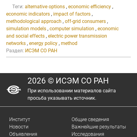
Теги:
alternative options
,
economic efficiency
,
economic indicators
,
impact of factors
,
methodological approach
,
off-grid consumers
,
simulation models
,
computer simulation
,
economic
and social effects
,
electric power transmission
networks
,
energy policy
,
method
Раздел:
ИСЭМ СО РАН
2026 © ИСЭМ СО РАН
При использовании материалов сайта
просьба указывать источник.
Институт
Общие сведения
Новости
Важнейшие результаты
Объявления
Исследования