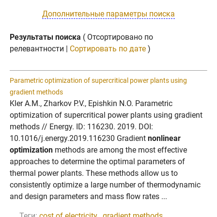
Дополнительные параметры поиска
Результаты поиска
( Отсортировано по
релевантности |
Сортировать по дате
)
Parametric optimization of supercritical power plants using
gradient methods
Kler A.M., Zharkov P.V., Epishkin N.O. Parametric
optimization of supercritical power plants using gradient
methods // Energy. ID: 116230. 2019. DOI:
10.1016/j.energy.2019.116230 Gradient
nonlinear
optimization
methods are among the most effective
approaches to determine the optimal parameters of
thermal power plants. These methods allow us to
consistently optimize a large number of thermodynamic
and design parameters and mass flow rates ...
Теги:
cost of electricity
,
gradient methods
,