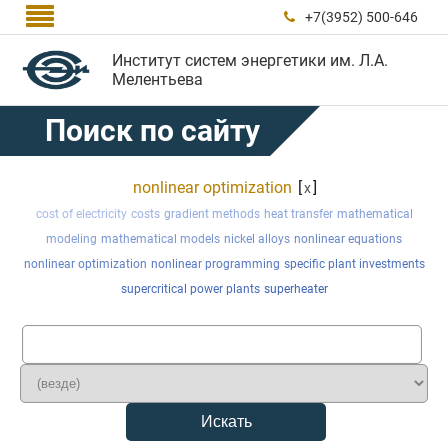

+7(3952) 500-646

Институт систем энергетики им. Л.А.
Мелентьева
Поиск по сайту
nonlinear optimization
[
]
x
cost of electricity
costs
gradient methods
heat transfer
mathematical
modeling
mathematical models
nickel alloys
nonlinear equations
nonlinear optimization
nonlinear programming
specific plant investments
supercritical power plants
superheater