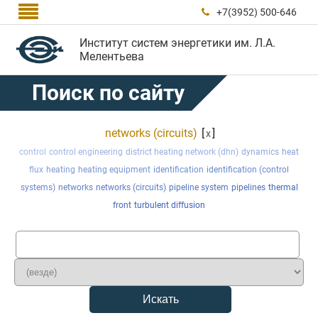

+7(3952) 500-646

Институт систем энергетики им. Л.А.
Мелентьева
Поиск по сайту
networks (circuits)
[
]
x
control
control engineering
district heating network (dhn)
dynamics
heat
flux
heating
heating equipment
identification
identification (control
systems)
networks
networks (circuits)
pipeline system
pipelines
thermal
front
turbulent diffusion