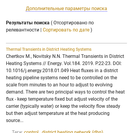
Дополнительные параметры поиска
Результаты поиска
( Отсортировано по
релевантности |
Сортировать по дате
)
Thermal Transients in District Heating Systems
Chertkov M., Novitsky N.N. Thermal Transients in District
Heating Systems // Energy. Vol.184. 2019. P.22-23. DOI:
10.1016/j.energy.2018.01.049 Heat fluxes in a district
heating pipeline systems need to be controlled on the
scale from minutes to an hour to adjust to evolving
demand. There are two principal ways to control the heat
flux - keep temperature fixed but adjust velocity of the
carrier (typically water) or keep the velocity flow steady
but then adjust temperature at the heat producing
source...
Теги:
control
,
district heating network (dhn)
,