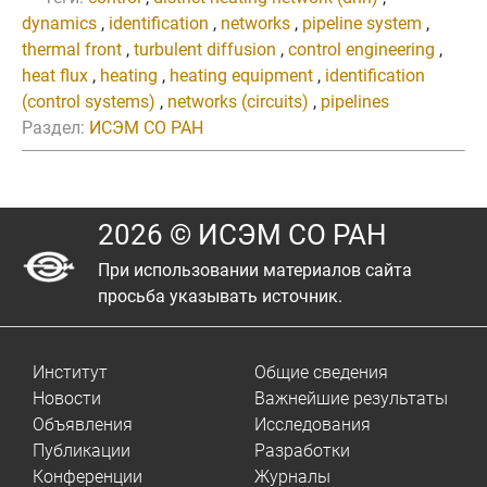
dynamics
,
identification
,
networks
,
pipeline system
,
thermal front
,
turbulent diffusion
,
control engineering
,
heat flux
,
heating
,
heating equipment
,
identification
(control systems)
,
networks (circuits)
,
pipelines
Раздел:
ИСЭМ СО РАН
2026 © ИСЭМ СО РАН
При использовании материалов сайта
просьба указывать источник.
Институт
Общие сведения
Новости
Важнейшие результаты
Объявления
Исследования
Публикации
Разработки
Конференции
Журналы